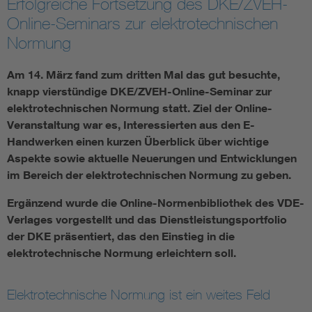
Erfolgreiche Fortsetzung des DKE/ZVEH-
Online-Seminars zur elektrotechnischen
Smart Cities
Normung
DKE Fachinformationen im Kontext der Normung
Am 14. März fand zum dritten Mal das gut besuchte,
knapp vierstündige DKE/ZVEH-Online-Seminar zur
Blitzschutz: DIN EN 62305 in der Übersicht
Funk
elektrotechnischen Normung statt. Ziel der Online-
Veranstaltung war es, Interessierten aus den E-
Handwerken einen kurzen Überblick über wichtige
Circular Economy für mehr Ressourceneffizienz
Gle
Aspekte sowie aktuelle Neuerungen und Entwicklungen
im Bereich der elektrotechnischen Normung zu geben.
Cybersecurity in der Industrieautomatisierung
Inst
Ergänzend wurde die Online-Normenbibliothek des VDE-
Verlages vorgestellt und das Dienstleistungsportfolio
DIN VDE 0100 für sichere Elektroinstallationen
Nied
der DKE präsentiert, das den Einstieg in die
elektrotechnische Normung erleichtern soll.
Elektrofachkraft (EFK)
Not-
Elektrotechnische Normung ist ein weites Feld