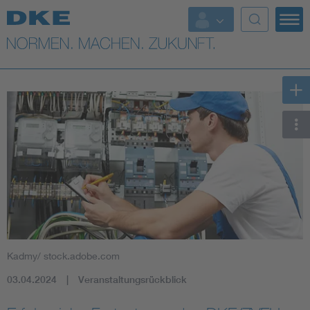
Top-Themen
VDE Fokusthemen
Digital Security
Energy
Health
Industry
Kadmy/ stock.adobe.com
Living
03.04.2024
Veranstaltungsrückblick
Mobility