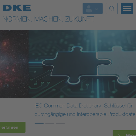
Top-Themen
VDE Fokusthemen
Digital Security
Energy
Health
Industry
IEC Common Data Dictionary: Schlüssel für
durchgängige und interoperable Produktdaten
Living
Mobility
Mehr erfahren