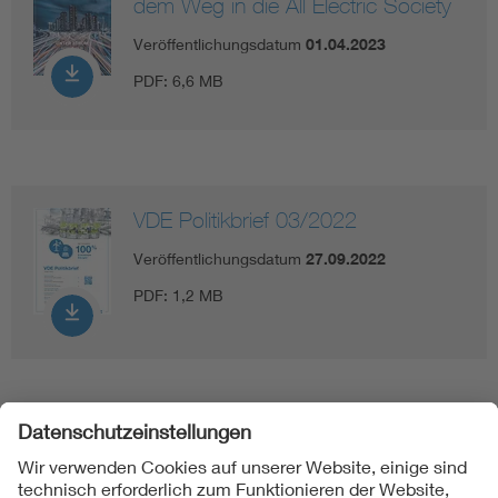
dem Weg in die All Electric Society
Veröffentlichungsdatum
01.04.2023
PDF:
6,6 MB
VDE Politikbrief 03/2022
Veröffentlichungsdatum
27.09.2022
PDF:
1,2 MB
Folgen Sie uns