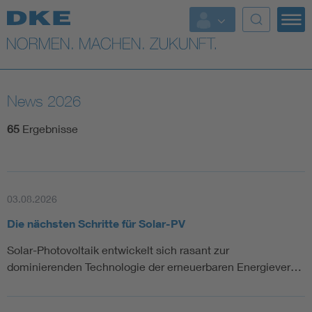
Top-Themen
VDE Fokusthemen
News 2026
Digital Security
65
Ergebnisse
Energy
Health
03.08.2026
Die nächsten Schritte für Solar-PV
Industry
Solar-Photovoltaik entwickelt sich rasant zur
dominierenden Technologie der erneuerbaren Energiever…
Living
Mobility