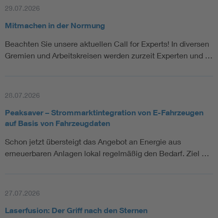
29.07.2026
Mitmachen in der Normung
Smart Cities
Beachten Sie unsere aktuellen Call for Experts! In diversen
DKE Fachinformationen im Kontext der Normung
Gremien und Arbeitskreisen werden zurzeit Experten und …
Blitzschutz: DIN EN 62305 in der Übersicht
Funk
28.07.2026
Circular Economy für mehr Ressourceneffizienz
Gle
Peaksaver – Strommarktintegration von E-Fahrzeugen
auf Basis von Fahrzeugdaten
Cybersecurity in der Industrieautomatisierung
Inst
Schon jetzt übersteigt das Angebot an Energie aus
erneuerbaren Anlagen lokal regelmäßig den Bedarf. Ziel …
DIN VDE 0100 für sichere Elektroinstallationen
Nied
Elektrofachkraft (EFK)
Not-
27.07.2026
Laserfusion: Der Griff nach den Sternen