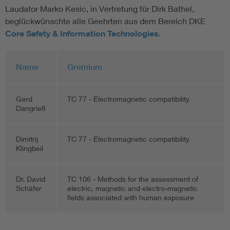
Laudator Marko Kesic, in Vertretung für Dirk Bathel,
beglückwünschte alle Geehrten aus dem Bereich DKE
Core Safety & Information Technologies
.
Name
Gremium
Gerd
TC 77 - Electromagnetic compatibility
Dangrieß
Dimitrij
TC 77 - Electromagnetic compatibility
Klingbeil
Dr. David
TC 106 - Methods for the assessment of
Schäfer
electric, magnetic and electro-magnetic
fields associated with human exposure