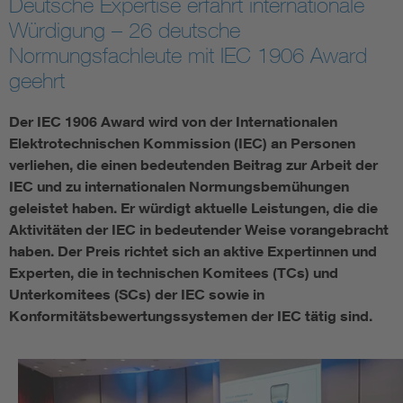
Deutsche Expertise erfährt internationale
Würdigung – 26 deutsche
Smart Cities
Normungsfachleute mit IEC 1906 Award
geehrt
DKE Fachinformationen im Kontext der Normung
Der IEC 1906 Award wird von der Internationalen
Blitzschutz: DIN EN 62305 in der Übersicht
Funk
Elektrotechnischen Kommission (IEC) an Personen
verliehen, die einen bedeutenden Beitrag zur Arbeit der
Circular Economy für mehr Ressourceneffizienz
Gle
IEC und zu internationalen Normungsbemühungen
geleistet haben. Er würdigt aktuelle Leistungen, die die
Aktivitäten der IEC in bedeutender Weise vorangebracht
Cybersecurity in der Industrieautomatisierung
Inst
haben. Der Preis richtet sich an aktive Expertinnen und
Experten, die in technischen Komitees (TCs) und
DIN VDE 0100 für sichere Elektroinstallationen
Nied
Unterkomitees (SCs) der IEC sowie in
Konformitätsbewertungssystemen der IEC tätig sind.
Elektrofachkraft (EFK)
Not-