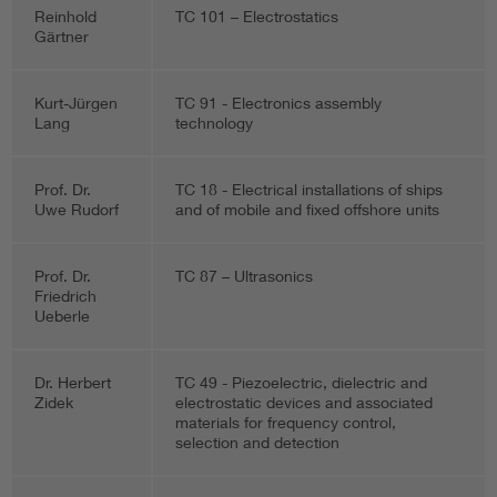
Reinhold
TC 101 – Electrostatics
Gärtner
Kurt-Jürgen
TC 91 - Electronics assembly
Lang
technology
Prof. Dr.
TC 18 - Electrical installations of ships
Uwe Rudorf
and of mobile and fixed offshore units
Prof. Dr.
TC 87 – Ultrasonics
Friedrich
Ueberle
Dr. Herbert
TC 49 - Piezoelectric, dielectric and
Zidek
electrostatic devices and associated
materials for frequency control,
selection and detection