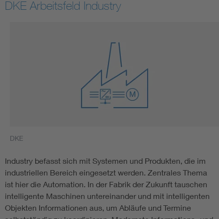
DKE Arbeitsfeld Industry
Smart Cities
DKE Fachinformationen im Kontext der Normung
Blitzschutz: DIN EN 62305 in der Übersicht
Funk
Circular Economy für mehr Ressourceneffizienz
Gle
Cybersecurity in der Industrieautomatisierung
Inst
DKE
DIN VDE 0100 für sichere Elektroinstallationen
Nied
Industry befasst sich mit Systemen und Produkten, die im
industriellen Bereich eingesetzt werden. Zentrales Thema
Elektrofachkraft (EFK)
Not-
ist hier die Automation. In der Fabrik der Zukunft tauschen
intelligente Maschinen untereinander und mit intelligenten
Objekten Informationen aus, um Abläufe und Termine