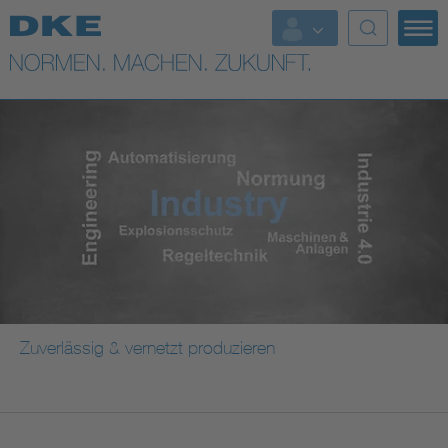
Top-Themen
VDE Fokusthemen
Digital Security
Energy
Health
Industry
Zuverlässig & vernetzt produzieren
Living
Mobility