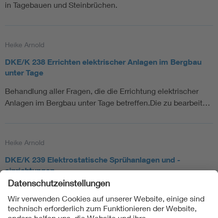
in Tagebauen und Steinbrüchen.
Heike Arnold
DKE/K 238 Errichten elektrischer Anlagen im Bergbau
unter Tage
Behandlung aller Fragen, die die Errichtung elektrischer
Anlagen im Bergbau unter Tage betreffen.Die zu bearbeit…
Heike Arnold
DKE/K 239 Elektrostatische Sprühanlagen und -
einrichtungen
Das DKE/K 239 ist für die Erarbeitung von Normen für
handgeführte elektrostatische Applikationsgeräte, autom…