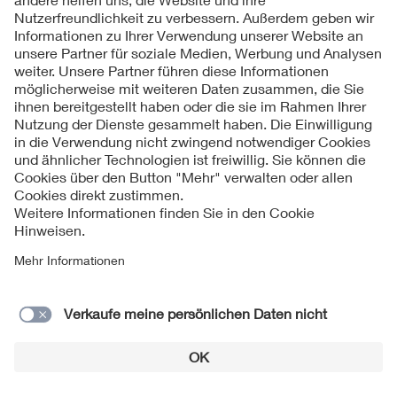
Heike Arnold
DKE/K 241 Schlagwetter- und explosionsgeschützte
elektrische Betriebsmittel
Erarbeiten der Bestimmungen und Richtlinien für die
Ausführung von Betriebsmitteln für den Einsatz in ExI und…
Marco Litzinger
DKE/K 245 Wasserstofftechnologien
Bündelung und Koordinierung aller DKE-Gremien mit
Bezug zu Wasserstoff. Hier können auch die Arbeiten von…
Baye Diop