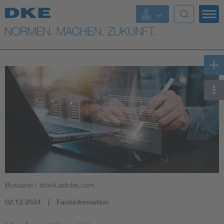
Top-Themen
VDE Fokusthemen
Digital Security
Energy
Health
Industry
Bussarin / stock.adobe.com
Living
02.12.2024
Fachinformation
Mobility