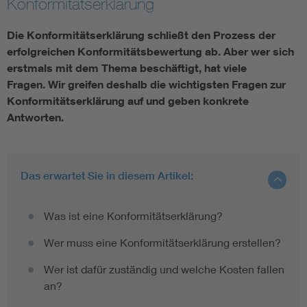
Konformitätserklärung
Die Konformitätserklärung schließt den Prozess der
Smart Cities
erfolgreichen Konformitätsbewertung ab. Aber wer sich
DKE Fachinformationen im Kontext der Normung
erstmals mit dem Thema beschäftigt, hat viele
Fragen. Wir greifen deshalb die wichtigsten Fragen zur
Konformitätserklärung auf und geben konkrete
Blitzschutz: DIN EN 62305 in der Übersicht
Funk
Antworten.
Circular Economy für mehr Ressourceneffizienz
Gle
Das erwartet Sie in diesem Artikel:
Cybersecurity in der Industrieautomatisierung
Inst
Was ist eine Konformitätserklärung?
DIN VDE 0100 für sichere Elektroinstallationen
Nied
Wer muss eine Konformitätserklärung erstellen?
Elektrofachkraft (EFK)
Not-
Wer ist dafür zuständig und welche Kosten fallen
an?