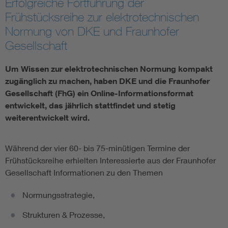
Erfolgreiche Fortführung der
Frühstücksreihe zur elektrotechnischen
Smart Cities
Normung von DKE und Fraunhofer
Gesellschaft
DKE Fachinformationen im Kontext der Normung
Um Wissen zur elektrotechnischen Normung kompakt
Blitzschutz: DIN EN 62305 in der Übersicht
Funk
zugänglich zu machen, haben DKE und die Fraunhofer
Gesellschaft (FhG) ein Online-Informationsformat
Circular Economy für mehr Ressourceneffizienz
Gle
entwickelt, das jährlich stattfindet und stetig
weiterentwickelt wird.
Cybersecurity in der Industrieautomatisierung
Inst
Während der vier 60- bis 75-minütigen Termine der
Frühstücksreihe erhielten Interessierte aus der Fraunhofer
DIN VDE 0100 für sichere Elektroinstallationen
Nied
Gesellschaft Informationen zu den Themen
Elektrofachkraft (EFK)
Not-
Normungsstrategie,
Strukturen & Prozesse,