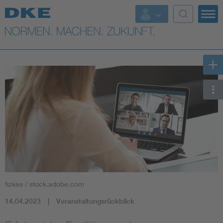
Top-Themen
VDE Fokusthemen
Digital Security
Energy
Health
Industry
fizkes / stock.adobe.com
Living
14.04.2023
Veranstaltungsrückblick
Mobility