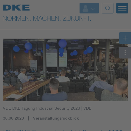
Top-Themen
VDE Fokusthemen
Digital Security
Energy
Health
Industry
VDE DKE Tagung Industrial Security 2023
| VDE
Living
30.06.2023
Veranstaltungsrückblick
Mobility