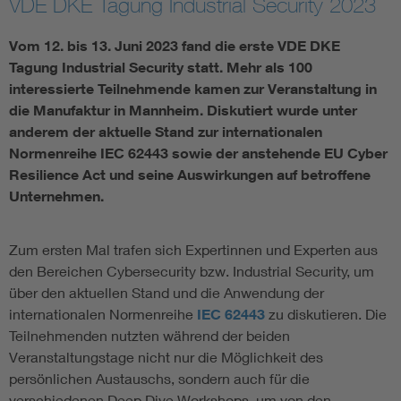
VDE DKE Tagung Industrial Security 2023
Vom 12. bis 13. Juni 2023 fand die erste VDE DKE
Smart Cities
Tagung Industrial Security statt. Mehr als 100
DKE Fachinformationen im Kontext der Normung
interessierte Teilnehmende kamen zur Veranstaltung in
die Manufaktur in Mannheim. Diskutiert wurde unter
anderem der aktuelle Stand zur internationalen
Blitzschutz: DIN EN 62305 in der Übersicht
Funk
Normenreihe IEC 62443 sowie der anstehende EU Cyber
Resilience Act und seine Auswirkungen auf betroffene
Circular Economy für mehr Ressourceneffizienz
Gle
Unternehmen.
Cybersecurity in der Industrieautomatisierung
Inst
Zum ersten Mal trafen sich Expertinnen und Experten aus
den Bereichen Cybersecurity bzw. Industrial Security, um
DIN VDE 0100 für sichere Elektroinstallationen
Nied
über den aktuellen Stand und die Anwendung der
internationalen Normenreihe
IEC 62443
zu diskutieren. Die
Teilnehmenden nutzten während der beiden
Elektrofachkraft (EFK)
Not-
Veranstaltungstage nicht nur die Möglichkeit des
persönlichen Austauschs, sondern auch für die
verschiedenen Deep Dive Workshops, um von den