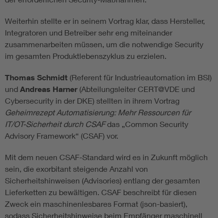
Weiterhin stellte er in seinem Vortrag klar, dass Hersteller,
Integratoren und Betreiber sehr eng miteinander
zusammenarbeiten müssen, um die notwendige Security
im gesamten Produktlebenszyklus zu erzielen.
Thomas Schmidt
(Referent für Industrieautomation im BSI)
und
Andreas Harner
(Abteilungsleiter CERT@VDE und
Cybersecurity in der DKE) stellten in ihrem Vortrag
Geheimrezept Automatisierung: Mehr Ressourcen für
IT/OT-Sicherheit durch CSAF
das „Common Security
Advisory Framework“ (CSAF) vor.
Mit dem neuen CSAF-Standard wird es in Zukunft möglich
sein, die exorbitant steigende Anzahl von
Sicherheitshinweisen (Advisories) entlang der gesamten
Lieferketten zu bewältigen. CSAF beschreibt für diesen
Zweck ein maschinenlesbares Format (json-basiert),
sodass Sicherheitshinweise beim Empfänger maschinell