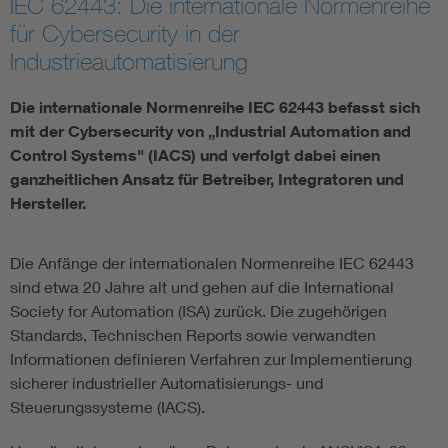
IEC 62443: Die internationale Normenreihe
für Cybersecurity in der
Smart Cities
Industrieautomatisierung
DKE Fachinformationen im Kontext der Normung
Die internationale Normenreihe IEC 62443 befasst sich
mit der Cybersecurity von „Industrial Automation and
Blitzschutz: DIN EN 62305 in der Übersicht
Funk
Control Systems" (IACS) und verfolgt dabei einen
ganzheitlichen Ansatz für Betreiber, Integratoren und
Hersteller.
Circular Economy für mehr Ressourceneffizienz
Gle
Cybersecurity in der Industrieautomatisierung
Inst
Die Anfänge der internationalen Normenreihe IEC 62443
sind etwa 20 Jahre alt und gehen auf die International
Society for Automation (ISA) zurück. Die zugehörigen
DIN VDE 0100 für sichere Elektroinstallationen
Nied
Standards, Technischen Reports sowie verwandten
Informationen definieren Verfahren zur Implementierung
Elektrofachkraft (EFK)
Not-
sicherer industrieller Automatisierungs- und
Steuerungssysteme (IACS).