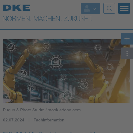
Top-Themen
VDE Fokusthemen
Digital Security
Energy
Health
Industry
Pugun & Photo Studio / stock.adobe.com
Living
02.07.2024
Fachinformation
Mobility