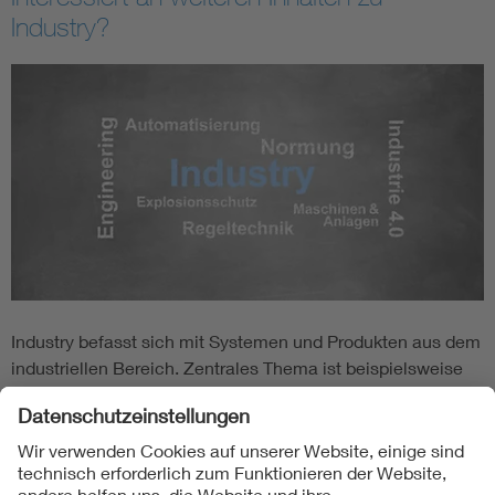
Industry?
Industry befasst sich mit Systemen und Produkten aus dem
industriellen Bereich. Zentrales Thema ist beispielsweise
zunehmend die Automation, da es in Zukunft verstärkt zu
einem intelligenten Austausch zwischen Maschinen und
Objekten kommt. Weitere Inhalte zu diesem und anderen
industriellen Fachgebieten finden Sie im