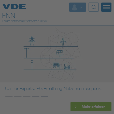
Top Themen
Fokusthemen
Energy
AI & Digital Trust
Health
Mobility
Call for Experts: PG Ermittlung Netzanschlusspunkt
Standards
Mehr erfahren
Weitere Themen