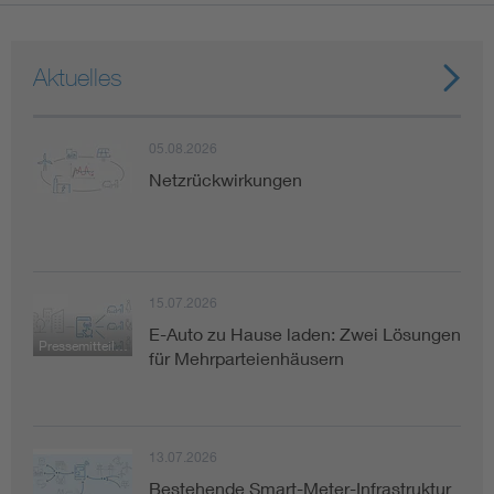
Vom Netz zum System
Aktuelles
Digitalisierung und Metering
05.08.2026
Versorgungsqualität Stromnetze
Netzrückwirkungen
Innovative Netztechnologien
Umwelt- und Naturschutz
15.07.2026
E-Auto zu Hause laden: Zwei Lösungen
Pressemitteilung
Regelsetzung
für Mehrparteienhäusern
13.07.2026
Bestehende Smart-Meter-Infrastruktur