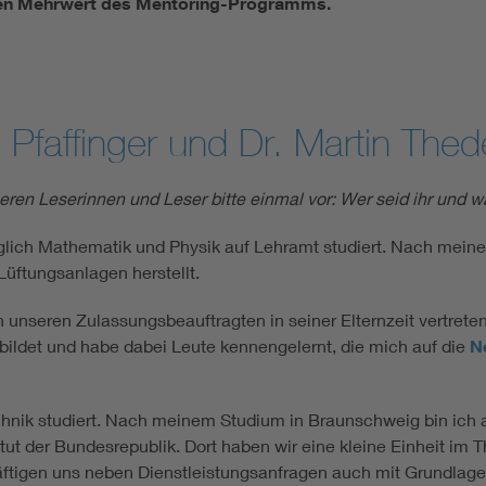
 den Mehrwert des Mentoring-Programms.
s Pfaffinger und Dr. Martin The
seren Leserinnen und Leser bitte einmal vor: Wer seid ihr und 
lich Mathematik und Physik auf Lehramt studiert. Nach mein
üftungsanlagen herstellt.
h unseren Zulassungsbeauftragten in seiner Elternzeit vertrete
bildet und habe dabei Leute kennengelernt, die mich auf die
N
hnik studiert. Nach meinem Studium in Braunschweig bin ich 
tut der Bundesrepublik. Dort haben wir eine kleine Einheit im
äftigen uns neben Dienstleistungsanfragen auch mit Grundlag