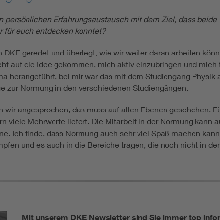
ersönlichen Erfahrungsaustausch mit dem Ziel, dass beide vo
r für euch entdecken konntet?
n DKE geredet und überlegt, wie wir weiter daran arbeiten kö
ht auf die Idee gekommen, mich aktiv einzubringen und mich 
a herangeführt, bei mir war das mit dem Studiengang Physik a
üge zur Normung in den verschiedenen Studiengängen.
en wir angesprochen, das muss auf allen Ebenen geschehen. F
rn viele Mehrwerte liefert. Die Mitarbeit in der Normung kann 
Ebene. Ich finde, dass Normung auch sehr viel Spaß machen kan
en und es auch in die Bereiche tragen, die noch nicht in der
Mit unserem DKE Newsletter sind Sie immer top infor