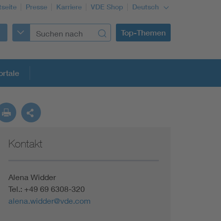
tseite
Presse
Karriere
VDE Shop
Deutsch
Top-Themen
rtale
rmung
Kontakt
Funktionale Sicherheit schützt den Menschen
Gleichstromanwendungen im Wachstum
Alena Widder
Tel.: +49 69 6308-320
alena.widder@vde.com
Installation und Betrieb von Mini-PV-Anlagen