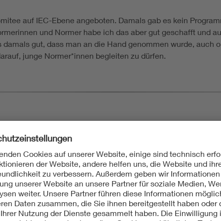
 Komitee auf IEC-Ebene angeboten. Damals gab es kein Progra
ormerinnen und Normer habe ich das aber gut geschafft und au
damals gut, dass man an die Hand genommen wurde, auch ohn
 darauf, junge Normer*innen begleiten zu dürfen.
DKE Mentoring Programm
Mit dem DKE Mentoring Programm haben neue sowie erf
vertiefend auf die Gremienarbeit vorzubereiten und Wis
längerer Erfahrung in der internationalen Normungsarbeit
umfassendem Expertenwissen zur Seite.
Mehr erfahren