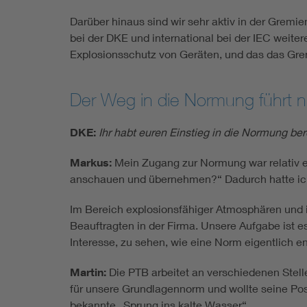
Darüber hinaus sind wir sehr aktiv in der Gre
bei der DKE und international bei der IEC weite
Explosionsschutz von Geräten, und das das Gre
Der Weg in die Normung führt n
DKE:
Ihr habt euren Einstieg in die Normung be
Markus:
Mein Zugang zur Normung war relativ e
anschauen und übernehmen?“ Dadurch hatte ich
Im Bereich explosionsfähiger Atmosphären und 
Beauftragten in der Firma. Unsere Aufgabe ist
Interesse, zu sehen, wie eine Norm eigentlich e
Martin:
Die PTB arbeitet an verschiedenen Stel
für unsere Grundlagennorm und wollte seine Posi
bekannte „Sprung ins kalte Wasser“.