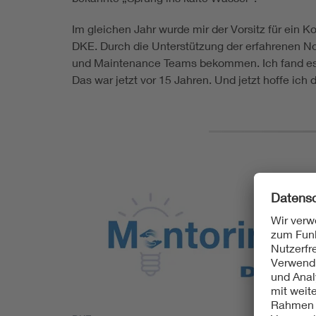
Im gleichen Jahr wurde mir der Vorsitz für ein
DKE. Durch die Unterstützung der erfahrenen N
und Maintenance Teams bekommen. Ich fand es 
Das war jetzt vor 15 Jahren. Und jetzt hoffe ich