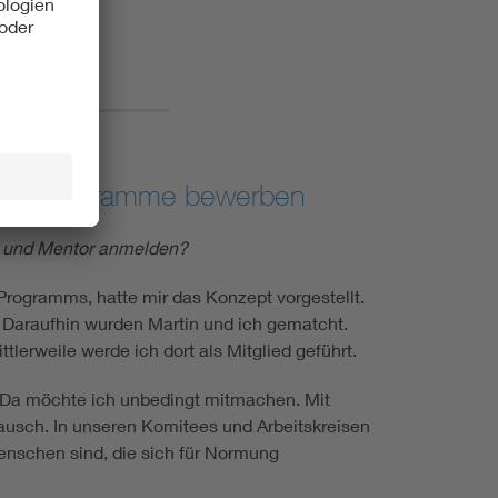
dene Programme bewerben
e und Mentor anmelden?
Programms, hatte mir das Konzept vorgestellt.
 Daraufhin wurden Martin und ich gematcht.
erweile werde ich dort als Mitglied geführt.
 Da möchte ich unbedingt mitmachen. Mit
tausch. In unseren Komitees und Arbeitskreisen
enschen sind, die sich für Normung