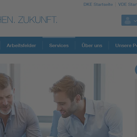
DKE Startseite
VDE Star
Arbeitsfelder
Services
Über uns
Unsere Po
DKE Fachinformationen im Kontext der No
Blitzschutz: DIN EN 62305 in der Übersicht
Circular Economy für mehr Ressourceneffizienz
Cybersecurity in der Industrieautomatisierung