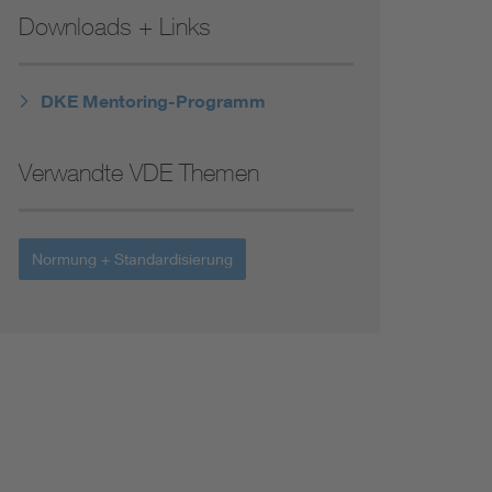
Niederspannungsrichtlinie
Downloads + Links
Not- und Sicherheitsbeleuchtung
DKE Mentoring-Programm
Verwandte VDE Themen
Normung + Standardisierung