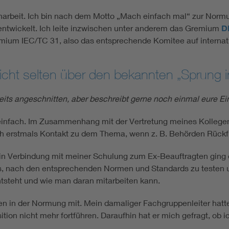
mienarbeit. Ich bin nach dem Motto „Mach einfach mal“ zur N
rentwickelt. Ich leite inzwischen unter anderem das Gremium
D
mium IEC/TC 31, also das entsprechende Komitee auf internat
icht selten über den bekannten „Sprung i
reits angeschnitten, aber beschreibt gerne noch einmal eure Ei
infach. Im Zusammenhang mit der Vertretung meines Kollegen 
 erstmals Kontakt zu dem Thema, wenn z. B. Behörden Rückf
in Verbindung mit meiner Schulung zum Ex-Beauftragten ging 
 es, nach den entsprechenden Normen und Standards zu testen
ntsteht und wie man daran mitarbeiten kann.
len in der Normung mit. Mein damaliger Fachgruppenleiter ha
tion nicht mehr fortführen. Daraufhin hat er mich gefragt, ob