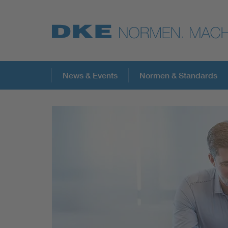
Top-Themen
News & Events
Normen & Standards
VDE Fokusthemen
Digital Security
Energy
Health