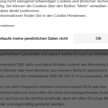
junge Menschen und regelmäßig vorhan
m aufmerksam geworden und warum wolltet ihr euch als Mente
eneration DKE aktiv und Alena Widder, Leiterin des Mentoring-
inen Mentor oder eine Mentorin aus meinem Bereich gewünscht.
 mich für den Arbeitskreis DKE/AK 241.0.14 zu bewerben. Mittl
en von dem Programm erfahren und aus meiner Sicht war klar:
rsönlich wäre ich auch offen für einen fachübergreifenden Aus
 weil ich es als wichtig empfinde, dass wir offen für junge M
der und regelmäßig gestartet werden.