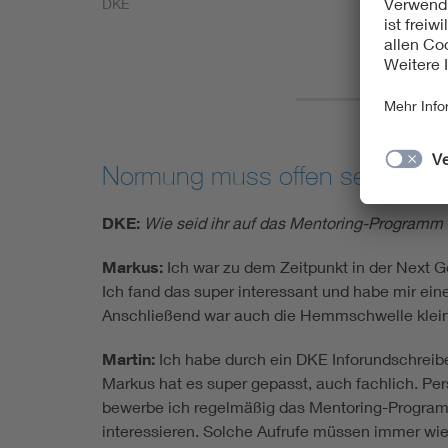
DKE
Normung muss offen sein für 
DKE:
Wie seid ihr auf das Mentoring-Program
Markus:
Ich war zu dem Zeitpunkt in der Next G
Ich fand das super interessant und habe mir e
Anschließend war auch die Hemmschwelle kleiner,
Martin:
Ich habe durch ein DKE Inforundschreib
Markus hat es super gepasst, auch fachlich. Pe
bewerbe ich regelmäßig das Mentoring-Programm,
interessieren. Solche Aufrufe müssen immer wie