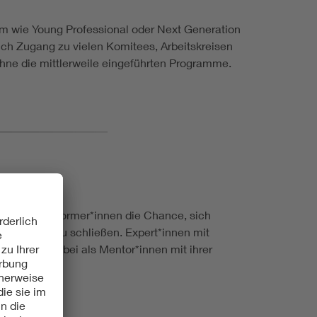
mm wie Young Professional oder Next Generation
ch Zugang zu vielen Komitees, Arbeitskreisen
e die mittlerweile eingeführten Programme.
ahrenere Normer*innen die Chance, sich
senslücken zu schließen. Expert*innen mit
 stehen hierbei als Mentor*innen mit ihrer