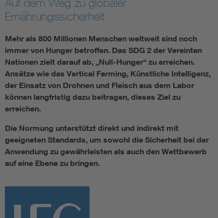
Auf dem Weg zu globaler
Ernährungssicherheit
Smart Cities
Mehr als 800 Millionen Menschen weltweit sind noch
DKE Fachinformationen im Kontext der Normung
immer von Hunger betroffen. Das SDG 2 der Vereinten
Nationen zielt darauf ab, „Null-Hunger“ zu erreichen.
Blitzschutz: DIN EN 62305 in der Übersicht
Funk
Ansätze wie das Vertical Farming, Künstliche Intelligenz,
der Einsatz von Drohnen und Fleisch aus dem Labor
können langfristig dazu beitragen, dieses Ziel zu
Circular Economy für mehr Ressourceneffizienz
Gle
erreichen.
Cybersecurity in der Industrieautomatisierung
Inst
Die Normung unterstützt direkt und indirekt mit
geeigneten Standards, um sowohl die Sicherheit bei der
Anwendung zu gewährleisten als auch den Wettbewerb
DIN VDE 0100 für sichere Elektroinstallationen
Nied
auf eine Ebene zu bringen.
Elektrofachkraft (EFK)
Not-