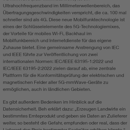
Ultrahochfrequenzband im Millimeterwellenbereich, das
Übertragungsgeschwindigkeiten verspricht, die ca. 100 mal
schneller sind als 4G. Diese neue Mobilfunktechnologie ist
eines der Schlüsselelemente des 5G-Technologiemixes,
der Vorteile für mobiles Wi-Fi, Backhaul im
Mobilfunkbereich und Internetdienste für das eigene
Zuhause bietet. Eine gemeinsame Anstrengung von IEC
und IEEE führte zur Veröffentlichung von zwei
internationalen Normen: IEC/IEEE 63195-1:2022 und
IEC/IEEE 63195-2:2022 zielen darauf ab, eine zentrale
Plattform für die Konformitätsprüfung der elektrischen und
magnetischen Felder aller 5G-mmWave-Geräte zu
ermöglichen, auch in ländlichen Gebieten.
Es gibt außerdem Bedenken im Hinblick auf die
Datensicherheit. Beh erklärt dazu: „Erzeugen Landwirte ein
bestimmtes Ernteprodukt und geben sie Daten an Zulieferer
weiter, so besteht die Gefahr, empfunden oder real, dass der
Lieferant den Preis bestimmter Saatgüter erhöhen könnte.“