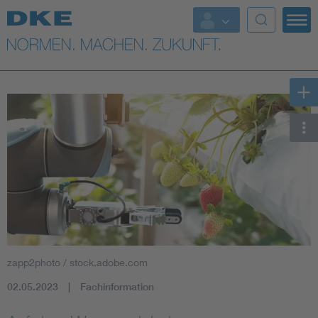
Top-Themen
VDE Fokusthemen
Digital Security
Energy
Health
Industry
zapp2photo / stock.adobe.com
Living
02.05.2023
Fachinformation
Mobility