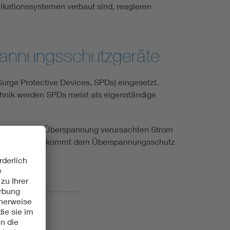
kationssystemen verbaut sind, reagieren
spannungsschutzgeräte
rge Protective Devices, SPDs) eingesetzt.
echnik werden SPDs meist als eigenständige
en durch die Überspannung verursachten Strom
der Industrie kommt dem Überspannungsschutz
haft