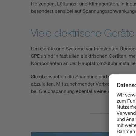
Heizungen, Lüftungs- und Klimageräten, in Ind
besonders sensibel auf Spannungsschwankunge
Viele elektrische Gerä
Um Geräte und Systeme vor transienten Übersp
SPDs sind in fast allen elektrischen Geräten, 
Komponenten an der Hauptstromzufuhr installier
Sie überwachen die Spannung und werden bei e
abzuleiten. Mit zunehmender Verbreitung von
Ph
bei Gleichspannung ebenfalls eine wachsende 