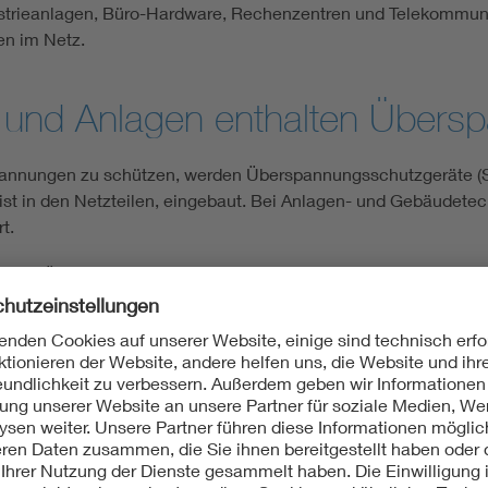
ustrieanlagen, Büro-Hardware, Rechenzentren und Telekommuni
n im Netz.
te und Anlagen enthalten Über
annungen zu schützen, werden Überspannungsschutzgeräte (Su
meist in den Netzteilen, eingebaut. Bei Anlagen- und Gebäudet
t.
inem Überschreiten eines bestimmten Grenzwerts aktiv, um d
otovoltaik
und
Gleichstromanwendungen
in Gebäuden und 
Bedeutung zu.
Gleichstrom: Anwendungen in Industrie & Privatwirtsc