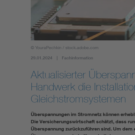
Industry
Living
Mobility
© YouraPechkin / stock.adobe.com
Smart Cities
29.01.2024
Fachinformation
Aktualisierter Überspan
Handwerk die Installati
Gleichstromsystemen
Überspannungen im Stromnetz können erhebli
Die Versicherungswirtschaft schätzt, dass r
Überspannung zurückzuführen sind. Um dem e