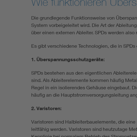
Wie funktionieren Übe
Die grundlegende Funktionsweise von Überspan
System vorbeigeleitet wird. Die Art der Ableitu
über einen externen Ableiter. SPDs werden also
Es gibt verschiedene Technologien, die in SPDs
1. Überspannungsschutzgeräte:
SPDs bestehen aus den eigentlichen Ableiterel
sind. Als Ableiterelemente kommen häufig Metal
Regel in ein isolierendes Gehäuse eingebaut. Di
häufig an die Hauptstromversorgungsleitung an
2. Varistoren:
Varistoren sind Halbleiterbauelemente, die ein
leitfähig werden. Varistoren sind heutzutage M
Kennlinie bei normalem Betrieb des Stromnetze