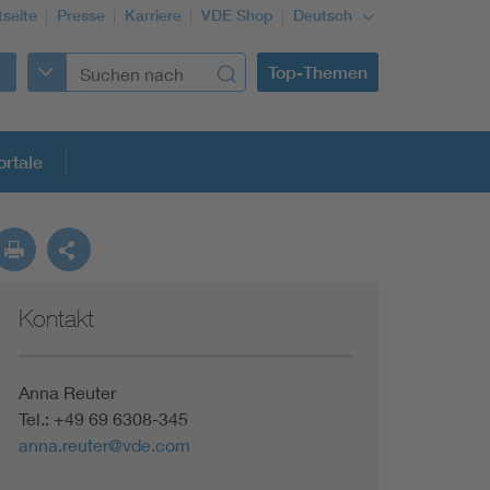
tseite
Presse
Karriere
VDE Shop
Deutsch
Top-Themen
rtale
rmung
Kontakt
Funktionale Sicherheit schützt den Menschen
Gleichstromanwendungen im Wachstum
Anna Reuter
Tel.: +49 69 6308-345
anna.reuter@vde.com
Installation und Betrieb von Mini-PV-Anlagen