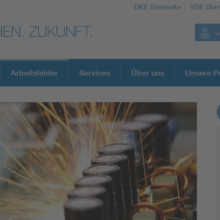
DKE Startseite
VDE Star
Arbeitsfelder
Services
Über uns
Unsere Po
DKE Fachinformationen im Kontext der No
Blitzschutz: DIN EN 62305 in der Übersicht
Circular Economy für mehr Ressourceneffizienz
Cybersecurity in der Industrieautomatisierung