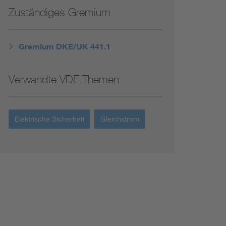
Niederspannungsrichtlinie
Zuständiges Gremium
Not- und Sicherheitsbeleuchtung
Gremium DKE/UK 441.1
Verwandte VDE Themen
Elektrische Sicherheit
Gleichstrom