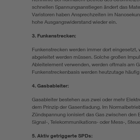
schnellen Spannungsanstiegen ändert das Materi
Varistoren haben Ansprechzeiten im Nanosekund
hohe Ausgangswiderstand wieder ein.
3. Funkenstrecken:
Funkenstrecken werden immer dort eingesetzt,
abgeleitet werden müssen. Solche großen Impuls
Ableitelement verwenden, werden oftmals am Ge
Funkenstreckenbasis werden heutzutage häufig a
4. Gasbableiter:
Gasableiter bestehen aus zwei oder mehr Elekt
dem Prinzip der Gasentladung. Im Normalbetrieb
Zündspannung ionisiert das Gas zwischen den Ele
Signal-, Telekommunikations- oder Mess-, Steu
5. Aktiv getriggerte SPDs: