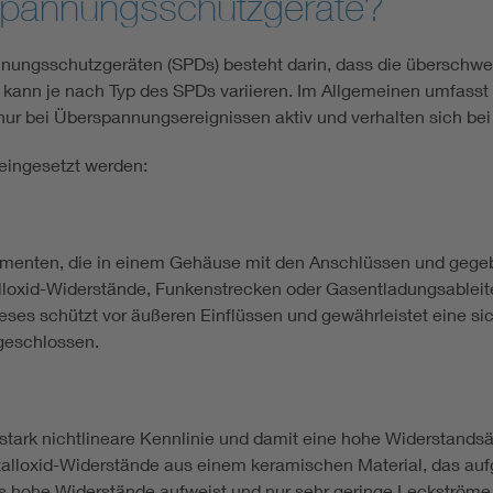
rspannungsschutzgeräte?
nungsschutzgeräten (SPDs) besteht darin, dass die überschw
ng kann je nach Typ des SPDs variieren. Im Allgemeinen umfass
 nur bei Überspannungsereignissen aktiv und verhalten sich be
 eingesetzt werden:
ementen, die in einem Gehäuse mit den Anschlüssen und gegeb
loxid-Widerstände, Funkenstrecken oder Gasentladungsableiter
eses schützt vor äußeren Einflüssen und gewährleistet eine sic
geschlossen.
e stark nichtlineare Kennlinie und damit eine hohe Widerstand
etalloxid-Widerstände aus einem keramischen Material, das au
s hohe Widerstände aufweist und nur sehr geringe Leckströme