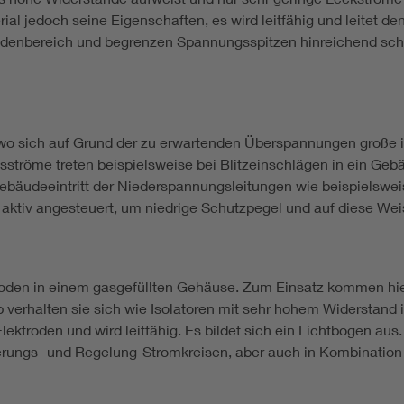
al jedoch seine Eigenschaften, es wird leitfähig und leitet d
enbereich und begrenzen Spannungsspitzen hinreichend schnel
 wo sich auf Grund der zu erwartenden Überspannungen große
ströme treten beispielsweise bei Blitzeinschlägen in ein Geb
bäudeeintritt der Niederspannungsleitungen wie beispielswei
ktiv angesteuert, um niedrige Schutzpegel und auf diese Wei
roden in einem gasgefüllten Gehäuse. Zum Einsatz kommen hie
 verhalten sie sich wie Isolatoren mit sehr hohem Widerstan
ktroden und wird leitfähig. Es bildet sich ein Lichtbogen aus.
erungs- und Regelung-Stromkreisen, aber auch in Kombination