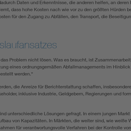
 dadurch Daten und Erkenntnisse, die anderen helfen, an deren
elernt, dass hohe Kosten nach wie vor zu den größten Hürden 
sten für den Zugang zu Abfällen, den Transport, die Beseitigun
slaufansatzes
n das Problem nicht lösen. Was es braucht, ist Zusammenarbeit.
ung eines ordnungsgemäßen Abfallmanagements im Hinblick au
estellt werden.“
en, die Anreize für Berichterstattung schaffen, insbesondere 
older, inklusive Industrie, Geldgebern, Regierungen und for
ind unterschiedliche Lösungen gefragt. In einem jungen Markt b
fbau von Kapazitäten. In Märkten, die weiter sind, wie weiß
Rahmen für verantwortungsvolle Verfahren bei der Kontrolle von