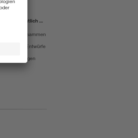
miert!
Monatlich ...
ormung kurz zusammen
kationen und Entwürfe
e Veranstaltungen