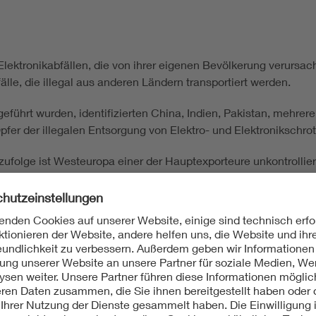
ektronikabfällen, die von ihrer eigenen Bevölkerung verursa
älle, die illegal aus anderen Ländern transportiert werden.
geführt wurden, identifizierten China, Indien, Pakistan, mehrer
fer der illegalen Entsorgung von Elektro- und Elektronikschrot
folge ist Westeuropa einer der Hauptexporteure unkontrolliert
0,6 Millionen Tonnen bzw. Megatonnen (Mt) an Elektro- und Ele
Nordafrika, Osteuropa und Südostasien exportiert.
nkommensschwache Länder geschehen meist auf kontinentaler 
empfänger verfügt häufig über keine angemessene Gesetzgebung
efährdungen der Gesundheit sowie der Umwelt kommt.