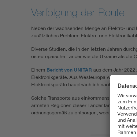
Verfolgung der Route
Neben der wachsenden Menge an Elektro- und El
zusätzliches Problem: Elektro- und Elektronikabf
Diverse Studien, die in den letzten Jahren durch
osteuropäische Länder wie die Ukraine als die Op
Einem
Bericht von UNITAR
aus dem Jahr 2022 zu
Elektronikgeräte. Aus Westeuropa werden knapp 
Elektronikgeräte hauptsächlich nach West- und 
Solche Transporte aus einkommensstarken in ei
ärmsten Regionen dieser Länder landen. Der End
ordnungsgemäß zu entsorgen, wodurch es zu G