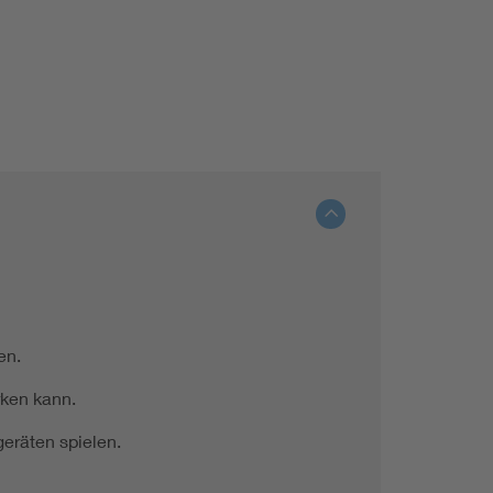
en.
rken kann.
eräten spielen.