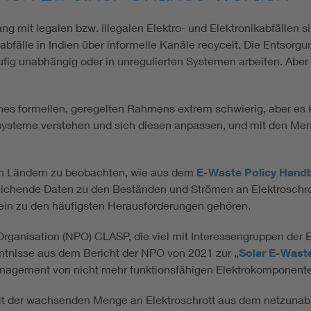
mit legalen bzw. illegalen Elektro- und Elektronikabfällen sin
bfälle in Indien über informelle Kanäle recycelt. Die Entsorgung
ufig unabhängig oder in unregulierten Systemen arbeiten. Aber
eines formellen, geregelten Rahmens extrem schwierig, aber e
steme verstehen und sich diesen anpassen, und mit den Men
chen Ländern zu beobachten, wie aus dem
E-Waste Policy Hand
eichende Daten zu den Beständen und Strömen an Elektroschrott,
in zu den häufigsten Herausforderungen gehören.
anisation (NPO) CLASP, die viel mit Interessengruppen der Elek
ntnisse aus dem Bericht der NPO von 2021 zur „
Solar E-Wast
lmanagement von nicht mehr funktionsfähigen Elektrokomponen
 mit der wachsenden Menge an Elektroschrott aus dem netzunab