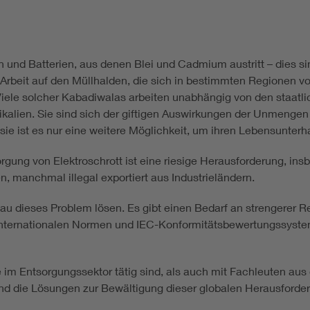
n und Batterien, aus denen Blei und Cadmium austritt – dies si
Arbeit auf den Müllhalden, die sich in bestimmten Regionen vo
 Viele solcher Kabadiwalas arbeiten unabhängig von den staa
lien. Sie sind sich der giftigen Auswirkungen der Unmengen a
ie ist es nur eine weitere Möglichkeit, um ihren Lebensunterha
rgung von Elektroschrott ist eine riesige Herausforderung, insb
n, manchmal illegal exportiert aus Industrieländern.
au dieses Problem lösen. Es gibt einen Bedarf an strengerer Re
 internationalen Normen und IEC-Konformitätsbewertungssystem
 im Entsorgungssektor tätig sind, als auch mit Fachleuten aus
und die Lösungen zur Bewältigung dieser globalen Herausforder