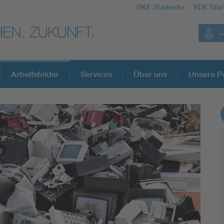
DKE Startseite
VDE Star
Arbeitsfelder
Services
Über uns
Unsere Po
DKE Fachinformationen im Kontext der No
Blitzschutz: DIN EN 62305 in der Übersicht
Circular Economy für mehr Ressourceneffizienz
Cybersecurity in der Industrieautomatisierung