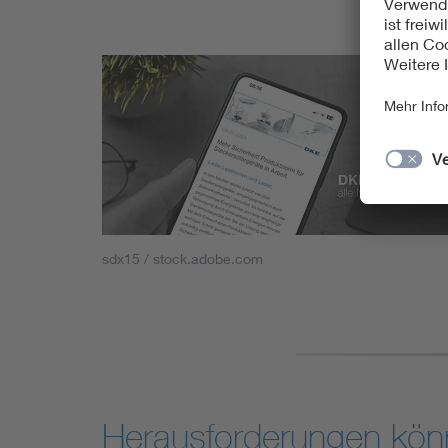
sdx15 / stock.adobe.com
Herausforderungen kön