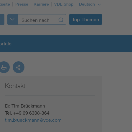
tseite
Presse
Karriere
VDE Shop
Deutsch
Top-Themen
rtale
rmung
Kontakt
Funktionale Sicherheit schützt den Menschen
Gleichstromanwendungen im Wachstum
Dr. Tim Brückmann
Tel. +49 69 6308-364
tim.brueckmann@vde.com
Installation und Betrieb von Mini-PV-Anlagen