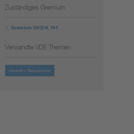
Niederspannungsrichtlinie
Zuständiges Gremium
Not- und Sicherheitsbeleuchtung
Gremium DKE/K 191
Verwandte VDE Themen
Umwelt + Naturschutz