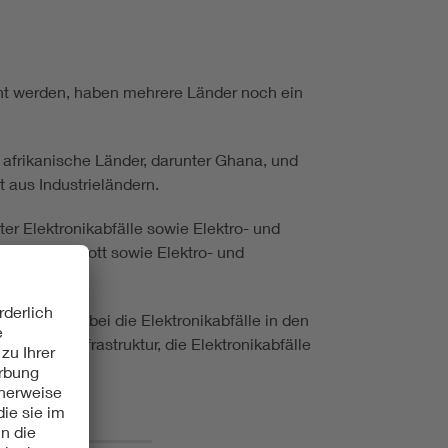
cht werden, haben mehrere Länder noch ein
e afrikanische Länder, darunter Ghana, und
t aus Industrieländern.
er Elektronikabfälle sowie Elektro- und
ktronikschrott sowie Elektro- und
Ebene, wobei die Elektronikabfälle in den
 oder Infrastruktur, die Elektronikabfälle