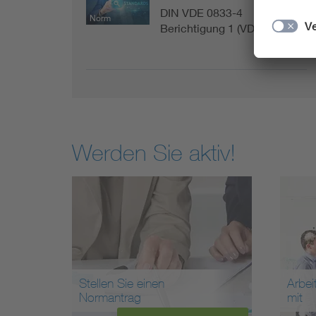
DIN VDE 0833-4
Norm
Berichtigung 1 (VDE 0833-…
Werden Sie aktiv!
Stellen Sie einen
Arbei
Normantrag
mit