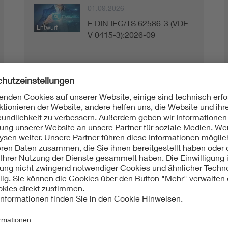
01.09.2026
E DIN IEC/TS 62586-3 (VDE
Entwurf
V 0415-3):2026-09
01.06.2026
E DIN EN IEC 80601-2-30
Entwurf
(VDE 0750-2-30):2026-06
01.06.2026
E DIN EN IEC 62541-
Entwurf
14:2026-06
01.06.2026