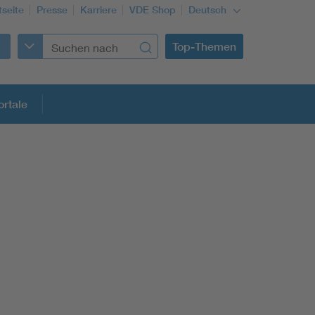
tseite
Presse
Karriere
VDE Shop
Deutsch
Top-Themen
rtale
rmung
Funktionale Sicherheit schützt den Menschen
Gleichstromanwendungen im Wachstum
Installation und Betrieb von Mini-PV-Anlagen