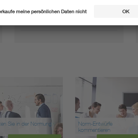
E DIN EN IEC 62541-
Entwurf
22:2026-06
ten Sie in der Normung
Norm-Entwürfe
kommentieren