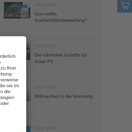
10.08.2026
Quo vadis,
Fachinformation
Konformitätsbewertung?
03.08.2026
Die nächsten Schritte für
Fachinformation
Solar-PV
29.07.2026
Mitmachen in der Normung
Kurzinformation
28.07.2026