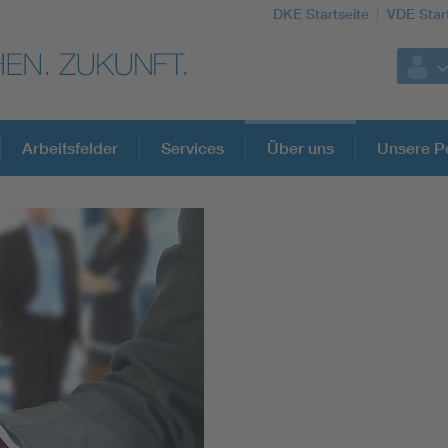
DKE Startseite
VDE Star
Arbeitsfelder
Services
Über uns
Unsere Po
DKE Fachinformationen im Kontext der No
Blitzschutz: DIN EN 62305 in der Übersicht
Circular Economy für mehr Ressourceneffizienz
Cybersecurity in der Industrieautomatisierung