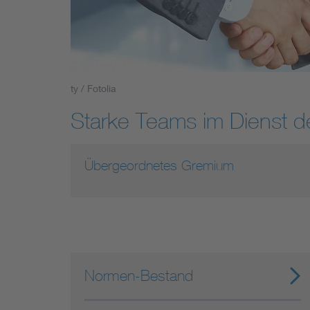
Industry
Living
ty / Fotolia
Mobility
Starke Teams im Dienst 
Smart Cities
Übergeordnetes Gremium
Normen-Bestand