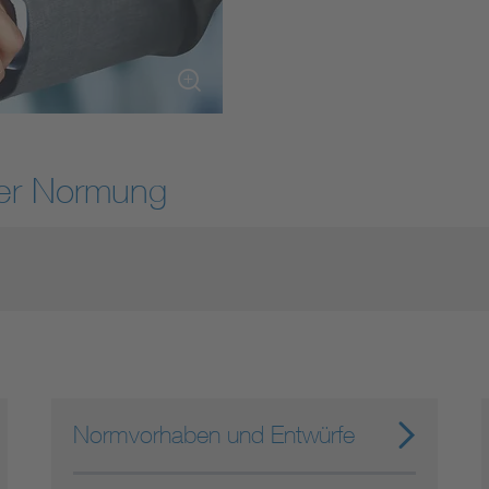
DIN VDE 0100 für sichere Elektroinstallationen
Elektrofachkraft (EFK)
der Normung
Normvorhaben und Entwürfe