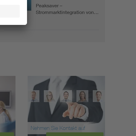
Peaksaver –
Projekt
Strommarktintegration von…
Nehmen Sie Kontakt auf