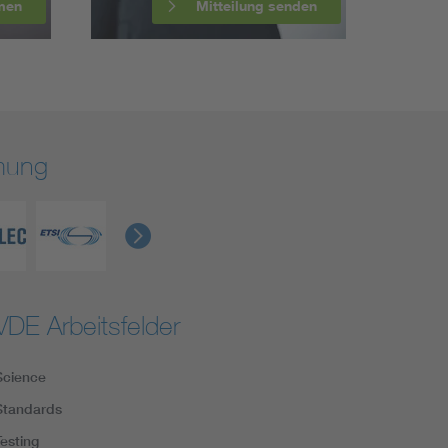
men
Mitteilung senden
rmung
VDE Arbeitsfelder
Science
Standards
Testing