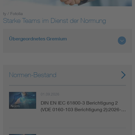
ty / Fotolia
Smart Cities
Starke Teams im Dienst der Normung
DKE Fachinformationen im Kontext der Normung
Übergeordnetes Gremium
Blitzschutz: DIN EN 62305 in der Übersicht
Funk
Circular Economy für mehr Ressourceneffizienz
Gle
Normen-Bestand
Cybersecurity in der Industrieautomatisierung
Inst
01.09.2026
DIN VDE 0100 für sichere Elektroinstallationen
Nied
DIN EN IEC 61800-3 Berichtigung 2
Norm
(VDE 0160-103 Berichtigung 2):2026-…
Elektrofachkraft (EFK)
Not-