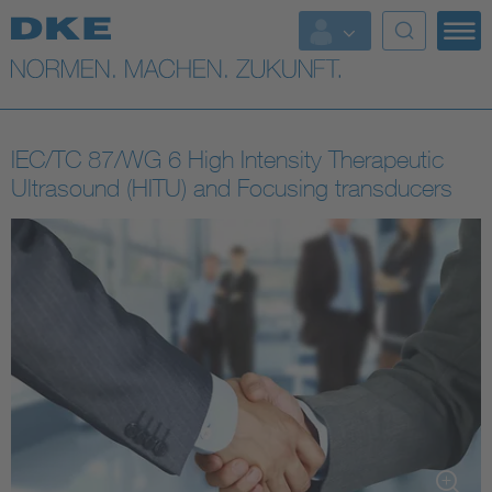
Top-Themen
VDE Fokusthemen
IEC/TC 87/WG 6 High Intensity Therapeutic
Digital Security
Ultrasound (HITU) and Focusing transducers
Energy
Health
Industry
Living
Mobility