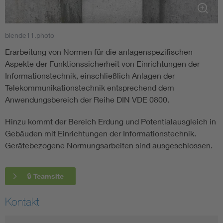
Smart Cities
blende11.photo
DKE Fachinformationen im Kontext der Normung
Erarbeitung von Normen für die anlagenspezifischen
Aspekte der Funktionssicherheit von Einrichtungen der
Blitzschutz: DIN EN 62305 in der Übersicht
Funk
Informationstechnik, einschließlich Anlagen der
Telekommunikationstechnik entsprechend dem
Anwendungsbereich der Reihe DIN VDE 0800.
Circular Economy für mehr Ressourceneffizienz
Gle
Hinzu kommt der Bereich Erdung und Potentialausgleich in
Cybersecurity in der Industrieautomatisierung
Inst
Gebäuden mit Einrichtungen der Informationstechnik.
Gerätebezogene Normungsarbeiten sind ausgeschlossen.
DIN VDE 0100 für sichere Elektroinstallationen
Nied
🔒 Teamsite
Elektrofachkraft (EFK)
Not-
Kontakt