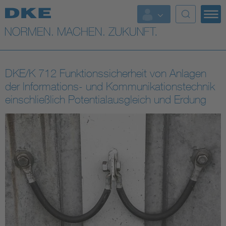
Top-Themen
VDE Fokusthemen
DKE/K 712 Funktionssicherheit von Anlagen
Digital Security
der lnformations- und Kommunikationstechnik
einschließlich Potentialausgleich und Erdung
Energy
Health
Industry
Living
Mobility