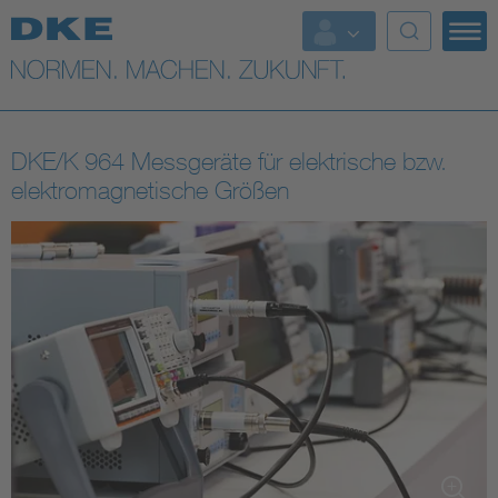
Top-Themen
VDE Fokusthemen
DKE/K 964 Messgeräte für elektrische bzw.
Digital Security
elektromagnetische Größen
Energy
Health
Industry
Living
Mobility