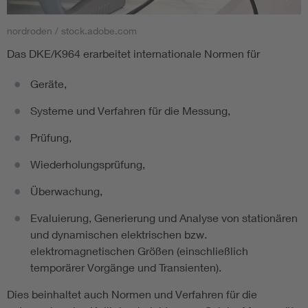
nordroden / stock.adobe.com
Smart Cities
Das DKE/K964 erarbeitet internationale Normen für
DKE Fachinformationen im Kontext der Normung
Geräte,
Blitzschutz: DIN EN 62305 in der Übersicht
Funk
Systeme und Verfahren für die Messung,
Prüfung,
Circular Economy für mehr Ressourceneffizienz
Gle
Wiederholungsprüfung,
Cybersecurity in der Industrieautomatisierung
Inst
Überwachung,
Evaluierung, Generierung und Analyse von stationären
DIN VDE 0100 für sichere Elektroinstallationen
Nied
und dynamischen elektrischen bzw.
elektromagnetischen Größen (einschließlich
Elektrofachkraft (EFK)
Not-
temporärer Vorgänge und Transienten).
Dies beinhaltet auch Normen und Verfahren für die