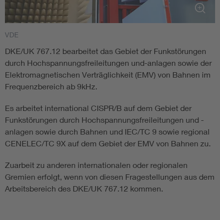
Smart Cities
VDE
DKE Fachinformationen im Kontext der Normung
DKE/UK 767.12 bearbeitet das Gebiet der Funkstörungen
durch Hochspannungsfreileitungen und-anlagen sowie der
Blitzschutz: DIN EN 62305 in der Übersicht
Funk
Elektromagnetischen Verträglichkeit (EMV) von Bahnen im
Frequenzbereich ab 9kHz.
Circular Economy für mehr Ressourceneffizienz
Gle
Es arbeitet international CISPR/B auf dem Gebiet der
Funkstörungen durch Hochspannungsfreileitungen und -
Cybersecurity in der Industrieautomatisierung
Inst
anlagen sowie durch Bahnen und IEC/TC 9 sowie regional
CENELEC/TC 9X auf dem Gebiet der EMV von Bahnen zu.
DIN VDE 0100 für sichere Elektroinstallationen
Nied
Zuarbeit zu anderen internationalen oder regionalen
Gremien erfolgt, wenn von diesen Fragestellungen aus dem
Elektrofachkraft (EFK)
Not-
Arbeitsbereich des DKE/UK 767.12 kommen.