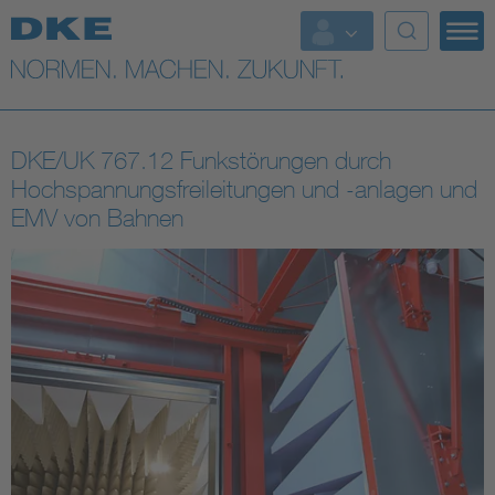
Top-Themen
VDE Fokusthemen
DKE/UK 767.12 Funkstörungen durch
Digital Security
Hochspannungsfreileitungen und -anlagen und
EMV von Bahnen
Energy
Health
Industry
Living
Mobility