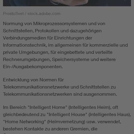
ProstoSvet / stock.adobe.com
Smart Cities
Normung von Mikroprozessorsystemen und von
DKE Fachinformationen im Kontext der Normung
Schnittstellen, Protokollen und dazugehörigen
Verbindungsmedien für Einrichtungen der
Blitzschutz: DIN EN 62305 in der Übersicht
Funk
Informationstechnik, im allgemeinen für kommerzielle und
private Umgebungen, für eingebettete und verteilte
Rechnerumgebungen, Speichersysteme und weitere
Circular Economy für mehr Ressourceneffizienz
Gle
Ein-/Ausgabekomponenten.
Cybersecurity in der Industrieautomatisierung
Inst
Entwicklung von Normen für
Telekommunikationsnetzwerke und Schnittstellen zu
Telekommunikationsnetzwerken sind ausgenommen.
DIN VDE 0100 für sichere Elektroinstallationen
Nied
Im Bereich "Intelligent Home" (Intelligentes Heim), oft
Elektrofachkraft (EFK)
Not-
gleichbedeutend zu "Intelligent House" (Intelligentes Haus),
"Home Networking" (Heimvernetzung) usw. verwendet,
bestehen Kontakte zu anderen Gremien, die