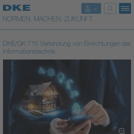
Top-Themen
VDE Fokusthemen
DKE/GK 715 Verbindung von Einrichtungen der
Digital Security
Informationstechnik
Energy
Health
Industry
Living
Mobility