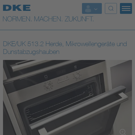
Top-Themen
VDE Fokusthemen
DKE/UK 513.2 Herde, Mikrowellengeräte und
Digital Security
Dunstabzugshauben
Energy
Health
Industry
Living
Mobility