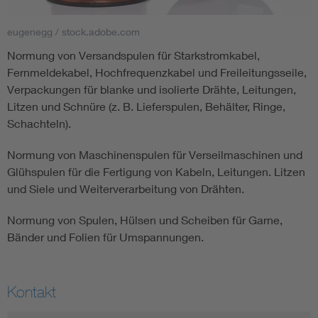
eugenegg / stock.adobe.com
Smart Cities
Normung von Versandspulen für Starkstromkabel,
DKE Fachinformationen im Kontext der Normung
Fernmeldekabel, Hochfrequenzkabel und Freileitungsseile,
Verpackungen für blanke und isolierte Drähte, Leitungen,
Blitzschutz: DIN EN 62305 in der Übersicht
Funk
Litzen und Schnüre (z. B. Lieferspulen, Behälter, Ringe,
Schachteln).
Circular Economy für mehr Ressourceneffizienz
Gle
Normung von Maschinenspulen für Verseilmaschinen und
Glühspulen für die Fertigung von Kabeln, Leitungen. Litzen
Cybersecurity in der Industrieautomatisierung
Inst
und Siele und Weiterverarbeitung von Drähten.
Normung von Spulen, Hülsen und Scheiben für Garne,
DIN VDE 0100 für sichere Elektroinstallationen
Nied
Bänder und Folien für Umspannungen.
Elektrofachkraft (EFK)
Not-
Kontakt