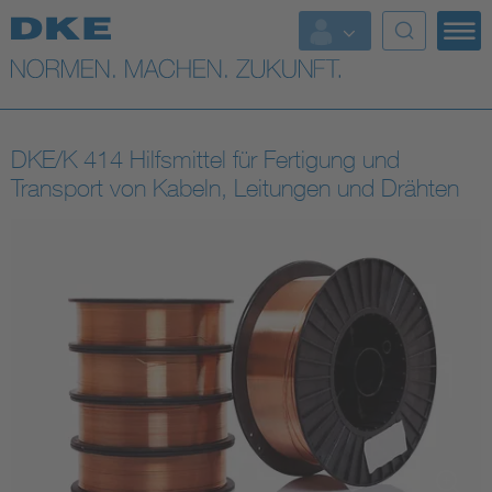
Top-Themen
VDE Fokusthemen
DKE/K 414 Hilfsmittel für Fertigung und
Digital Security
Transport von Kabeln, Leitungen und Drähten
Energy
Health
Industry
Living
Mobility