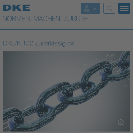
Top-Themen
VDE Fokusthemen
DKE/K 132 Zuverlässigkeit
Digital Security
Energy
Health
Industry
Living
Mobility