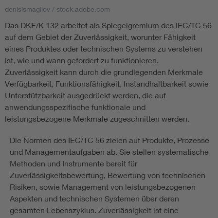
denisismagilov / stock.adobe.com
Das DKE/K 132 arbeitet als Spiegelgremium des IEC/TC 56
Smart Cities
auf dem Gebiet der Zuverlässigkeit, worunter Fähigkeit
DKE Fachinformationen im Kontext der Normung
eines Produktes oder technischen Systems zu verstehen
ist, wie und wann gefordert zu funktionieren.
Zuverlässigkeit kann durch die grundlegenden Merkmale
Blitzschutz: DIN EN 62305 in der Übersicht
Funk
Verfügbarkeit, Funktionsfähigkeit, Instandhaltbarkeit sowie
Unterstützbarkeit ausgedrückt werden, die auf
Circular Economy für mehr Ressourceneffizienz
Gle
anwendungsspezifische funktionale und
leistungsbezogene Merkmale zugeschnitten werden.
Cybersecurity in der Industrieautomatisierung
Inst
Die Normen des IEC/TC 56 zielen auf Produkte, Prozesse
und Managementaufgaben ab. Sie stellen systematische
DIN VDE 0100 für sichere Elektroinstallationen
Nied
Methoden und Instrumente bereit für
Zuverlässigkeitsbewertung, Bewertung von technischen
Elektrofachkraft (EFK)
Not-
Risiken, sowie Management von leistungsbezogenen
Aspekten und technischen Systemen über deren
gesamten Lebenszyklus. Zuverlässigkeit ist eine