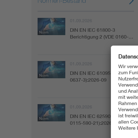
Normen-Bestand
01.09.2026
DIN EN IEC 61800-3
Norm
Berichtigung 2 (VDE 0160-…
01.09.2026
DIN EN IEC 61095 (VDE
Norm
0637-3):2026-09
01.09.2026
DIN EN IEC 62590-2-1 (VDE
Norm
0115-590-21):2026-09