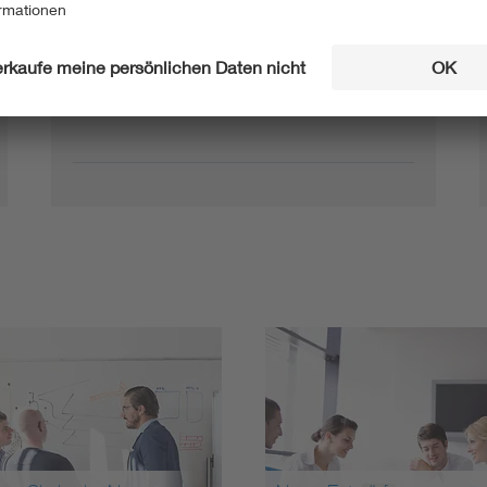
01.06.2026
E DIN EN IEC 62541-
Entwurf
22:2026-06