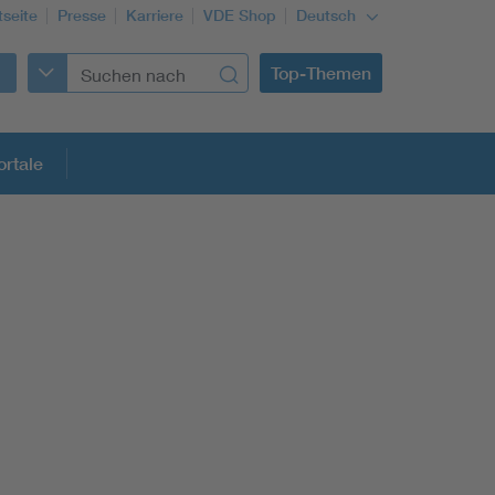
tseite
Presse
Karriere
VDE Shop
Deutsch
Top-Themen
rtale
rmung
Funktionale Sicherheit schützt den Menschen
Gleichstromanwendungen im Wachstum
Installation und Betrieb von Mini-PV-Anlagen