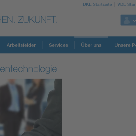
DKE Startseite
VDE Star
Arbeitsfelder
Services
Über uns
Unsere Po
lentechnologie
DKE Fachinformationen im Kontext der No
Blitzschutz: DIN EN 62305 in der Übersicht
Circular Economy für mehr Ressourceneffizienz
Cybersecurity in der Industrieautomatisierung