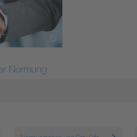
DIN VDE 0100 für sichere Elektroinstallationen
Elektrofachkraft (EFK)
der Normung