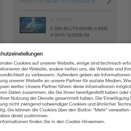
Normvorhaben und Entwürfe
01.09.2026
E DIN IEC/TS 62586-3 (VDE
Entwurf
V 0415-3):2026-09
01.06.2026
E DIN EN IEC 80601-2-30
Entwurf
(VDE 0750-2-30):2026-06
01.06.2026
E DIN EN IEC 62541-
Entwurf
14:2026-06