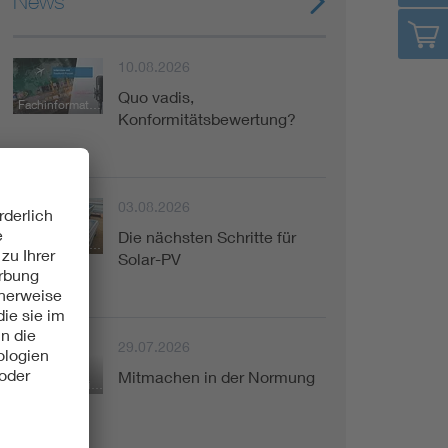
News
10.08.2026
Quo vadis,
Fachinformation
Konformitätsbewertung?
03.08.2026
Die nächsten Schritte für
Fachinformation
Solar-PV
29.07.2026
Mitmachen in der Normung
Kurzinformation