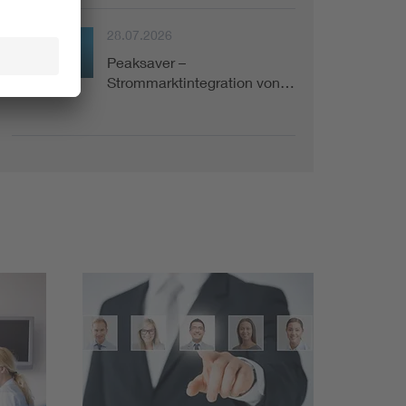
28.07.2026
Peaksaver –
Projekt
Strommarktintegration von…