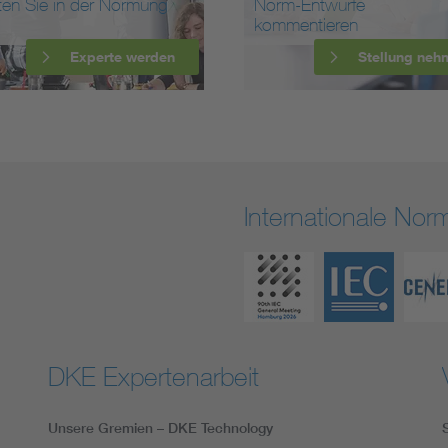
ten Sie in der Normung
Norm-Entwürfe
kommentieren
Experte werden
Stellung neh
Internationale No
DKE Expertenarbeit
Unsere Gremien – DKE Technology