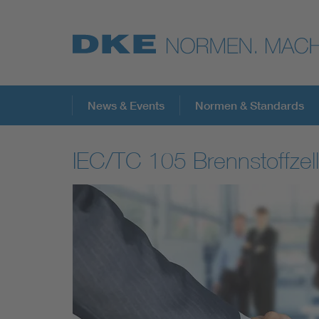
Top-Themen
News & Events
Normen & Standards
IEC/TC 105 Brennstoffzel
VDE Fokusthemen
Digital Security
Energy
Health