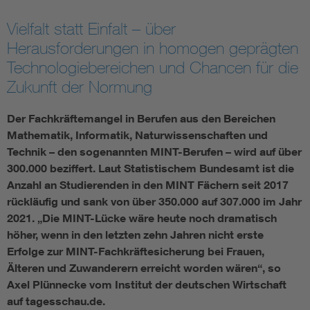
Vielfalt statt Einfalt – über
Smart Cities
Herausforderungen in homogen geprägten
DKE Fachinformationen im Kontext der Normung
Technologiebereichen und Chancen für die
Zukunft der Normung
Blitzschutz: DIN EN 62305 in der Übersicht
Funk
Der Fachkräftemangel in Berufen aus den Bereichen
Mathematik, Informatik, Naturwissenschaften und
Circular Economy für mehr Ressourceneffizienz
Gle
Technik – den sogenannten MINT-Berufen – wird auf über
300.000 beziffert. Laut Statistischem Bundesamt ist die
Cybersecurity in der Industrieautomatisierung
Inst
Anzahl an Studierenden in den MINT Fächern seit 2017
rückläufig und sank von über 350.000 auf 307.000 im Jahr
2021. „Die MINT-Lücke wäre heute noch dramatisch
DIN VDE 0100 für sichere Elektroinstallationen
Nied
höher, wenn in den letzten zehn Jahren nicht erste
Erfolge zur MINT-Fachkräftesicherung bei Frauen,
Elektrofachkraft (EFK)
Not-
Älteren und Zuwanderern erreicht worden wären“, so
Axel Plünnecke vom Institut der deutschen Wirtschaft
auf tagesschau.de.