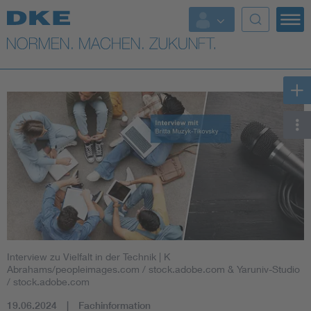
Top-Themen
VDE Fokusthemen
Digital Security
Energy
Health
Industry
Interview zu Vielfalt in der Technik
| K
Living
Abrahams/peopleimages.com / stock.adobe.com & Yaruniv-Studio
/ stock.adobe.com
19.06.2024
Fachinformation
Mobility