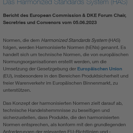
Das Harmonized Standards System (HAS)
Bericht des European Commission & DKE Forum Chair,
Smart Cities
Secretries und Convenors vom 05.06.2023
DKE Fachinformationen im Kontext der Normung
Normen, die dem
Harmonized Standards System
(HAS)
Blitzschutz: DIN EN 62305 in der Übersicht
Funk
folgen, werden Harmonisierte Normen (hENs) genannt. Es
handelt sich um technische Normen, die von europäischen
Circular Economy für mehr Ressourceneffizienz
Gle
Normungsorganisationen erstellt werden, um die
Umsetzung der Gesetzgebung der
Europäischen Union
(EU), insbesondere in den Bereichen Produktsicherheit und
Cybersecurity in der Industrieautomatisierung
Inst
freier Warenverkehr im Europäischen Binnenmarkt, zu
unterstützen.
DIN VDE 0100 für sichere Elektroinstallationen
Nied
Das Konzept der harmonisierten Normen zielt darauf ab,
technische Handelshemmnisse zu beseitigen und
Elektrofachkraft (EFK)
Not-
sicherzustellen, dass Produkte, die den harmonisierten
Normen entsprechen, als konform mit den grundlegenden
Anforderungen der relevanten EU-Richtlinien und -