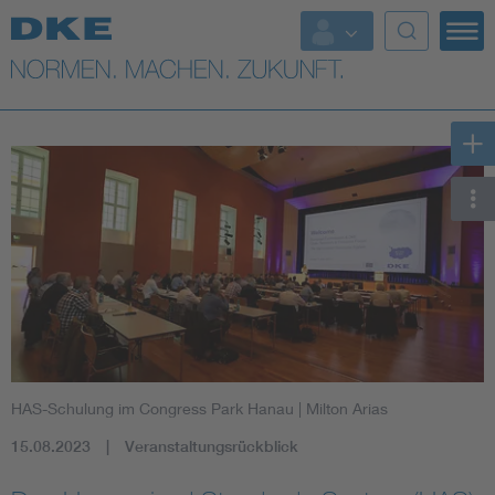
Top-Themen
VDE Fokusthemen
Digital Security
Energy
Health
Industry
HAS-Schulung im Congress Park Hanau
| Milton Arias
Living
15.08.2023
Veranstaltungsrückblick
Mobility