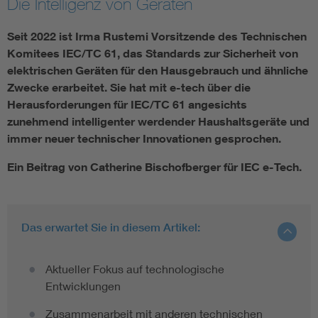
Die Intelligenz von Geräten
Seit 2022 ist Irma Rustemi Vorsitzende des Technischen
Smart Cities
Komitees IEC/TC 61, das Standards zur Sicherheit von
DKE Fachinformationen im Kontext der Normung
elektrischen Geräten für den Hausgebrauch und ähnliche
Zwecke erarbeitet. Sie hat mit e-tech über die
Herausforderungen für IEC/TC 61 angesichts
Blitzschutz: DIN EN 62305 in der Übersicht
Funk
zunehmend intelligenter werdender Haushaltsgeräte und
immer neuer technischer Innovationen gesprochen.
Circular Economy für mehr Ressourceneffizienz
Gle
Ein Beitrag von Catherine Bischofberger für IEC e-Tech.
Cybersecurity in der Industrieautomatisierung
Inst
DIN VDE 0100 für sichere Elektroinstallationen
Nied
Das erwartet Sie in diesem Artikel:
Elektrofachkraft (EFK)
Not-
Aktueller Fokus auf technologische
Entwicklungen
Zusammenarbeit mit anderen technischen