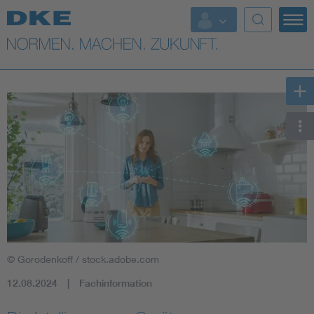
Top-Themen
VDE Fokusthemen
Digital Security
Energy
Health
Industry
© Gorodenkoff / stock.adobe.com
Living
12.08.2024
Fachinformation
Mobility