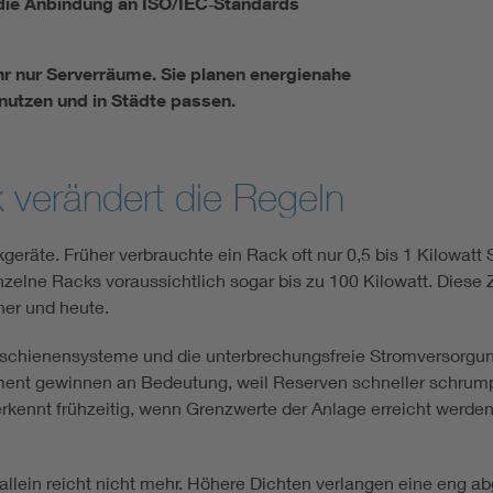
t die Anbindung an ISO/IEC‑Standards
r nur Serverräume. Sie planen energienahe
 nutzen und in Städte passen.
 verändert die Regeln
geräte. Früher verbrauchte ein Rack oft nur 0,5 bis 1 Kilowatt 
inzelne Racks voraussichtlich sogar bis zu 100 Kilowatt. Diese
üher und heute.
romschienensysteme und die unterbrechungsfreie Stromversor
ment gewinnen an Bedeutung, weil Reserven schneller schrump
kennt frühzeitig, wenn Grenzwerte der Anlage erreicht werde
allein reicht nicht mehr. Höhere Dichten verlangen eine eng a