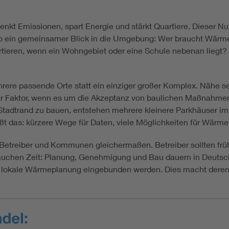
nkt Emissionen, spart Energie und stärkt Quartiere. Dieser Nu
t also ein gemeinsamer Blick in die Umgebung: Wer braucht Wär
rtieren, wenn ein Wohngebiet oder eine Schule nebenan liegt?
rere passende Orte statt ein einziger großer Komplex. Nähe se
der Faktor, wenn es um die Akzeptanz von baulichen Maßnahmen 
 Stadtrand zu bauen, entstehen mehrere kleinere Parkhäuser i
t das: kürzere Wege für Daten, viele Möglichkeiten für Wärme, 
für Betreiber und Kommunen gleichermaßen. Betreiber sollten f
hen Zeit: Planung, Genehmigung und Bau dauern in Deutschla
die lokale Wärmeplanung eingebunden werden. Dies macht deren