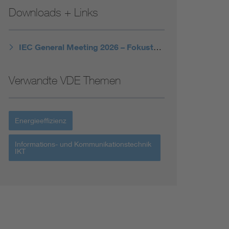
Niederspannungsrichtlinie
Downloads + Links
Not- und Sicherheitsbeleuchtung
IEC General Meeting 2026 – Fokusthemen
Verwandte VDE Themen
Energieeffizienz
Informations- und Kommunikationstechnik
IKT