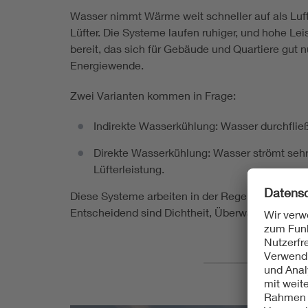
Wasser nimmt Wärme weit schneller auf als Luf
Lüfter. Die Systeme laufen ruhiger, und hohe Le
bereit, das sich für Gebäude und Quartiere gut 
Energiewende.
Zwei Varianten kommen in Frage:
Indirekte Wasserkühlung: Wasser durchfließ
Direkte Wasserkühlung: Wasser strömt sehr
Lüfterleistung.
Diese Systeme arbeiten in der Regel im geschlos
Entscheidend sind Dichtheit, Überwachung und