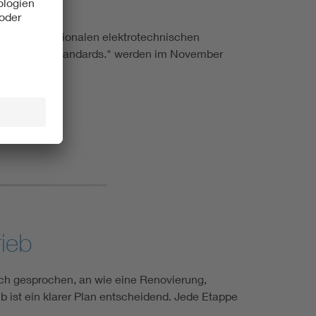
 der internationalen elektrotechnischen
. Driven by Standards." werden im November
rieb
ich gesprochen, an wie eine Renovierung,
b ist ein klarer Plan entscheidend. Jede Etappe