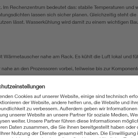
t. Im Rechenzentrum bedeutet das: stabile Temperaturen und 
istungsdichten lassen sich sicher planen. Gleichzeitig steht 
nutzen lässt. Wasserkühlung wird damit zu einem wichtigen Baus
t Wärmetauscher nahe am Rack. Es kühlt die Luft lokal und fü
 nahe an den Prozessoren vorbei, teilweise bis zur Komponent
senen Kreislauf. Das Wasser verdunstet nicht, sondern bleibt 
 klare Wartungsprozesse.