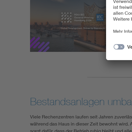
Bestandsanlagen umbauen
Viele Rechenzentren laufen seit Jahren zuverläs
während das Haus in dieser Zeit bewohnt wird. A
sorgt dafür, dass der Betrieb ruhig bleibt und all