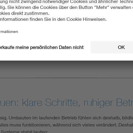
IEC General Meeting 2026
Die DKE fühlt sich geehrt, Gastgeberin des Jahresevents
Normung zu sein. Unter dem Titel "Global Development
2026 rund 3.500 Gäste in Hamburg erwartet.
Offizielle Webseite
: klare Schritte, ruhiger Bet
sig. Umbauten im laufenden Betrieb fühlen sich deshalb, bildl
lles muss funktionieren, während sich vieles verändert. Deshal
e Systeme stabil laufen: