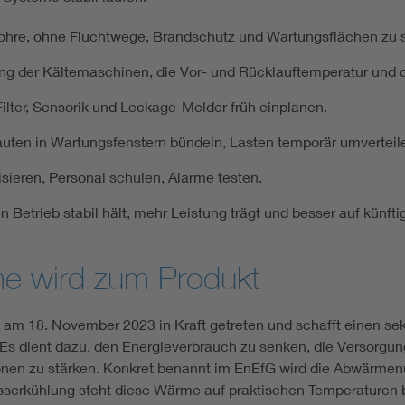
ohre, ohne Fluchtwege, Brandschutz und Wartungsflächen zu 
ung der Kältemaschinen, die Vor- und Rücklauftemperatur und
ilter, Sensorik und Leckage-Melder früh einplanen.
en in Wartungsfenstern bündeln, Lasten temporär umverteilen
sieren, Personal schulen, Alarme testen.
en Betrieb stabil hält, mehr Leistung trägt und besser auf künft
e wird zum Produkt
t am 18. November 2023 in Kraft getreten und schafft einen se
. Es dient dazu, den Energieverbrauch zu senken, die Versorgu
nen zu stärken. Konkret benannt im EnEfG wird die Abwärmenu
erkühlung steht diese Wärme auf praktischen Temperaturen b