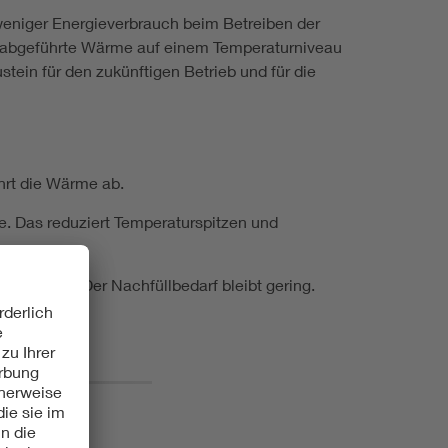
weniger Energieverbrauch beim Betreiben der
die abgeführte Wärme auf einem Temperaturniveau
tein für den zukünftigen Betrieb und für die
hrt die Wärme ab.
e. Das reduziert Temperaturspitzen und
im System. Der Nachfüllbedarf bleibt gering.