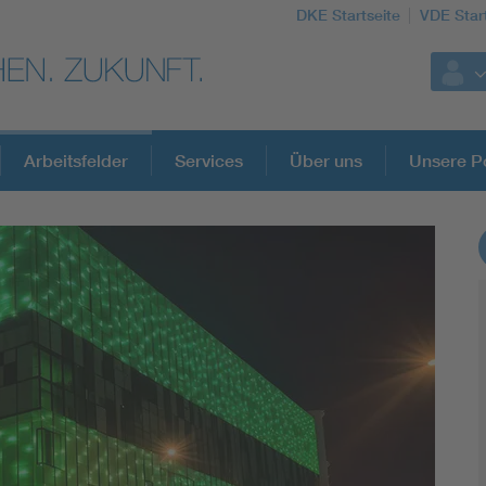
DKE Startseite
VDE Star
Arbeitsfelder
Services
Über uns
Unsere Po
DKE Fachinformationen im Kontext der No
Blitzschutz: DIN EN 62305 in der Übersicht
Circular Economy für mehr Ressourceneffizienz
Cybersecurity in der Industrieautomatisierung