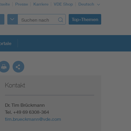
tseite
Presse
Karriere
VDE Shop
Deutsch
Top-Themen
rtale
rmung
Kontakt
Funktionale Sicherheit schützt den Menschen
Gleichstromanwendungen im Wachstum
Dr. Tim Brückmann
Tel. +49 69 6308-364
tim.brueckmann@vde.com
Installation und Betrieb von Mini-PV-Anlagen