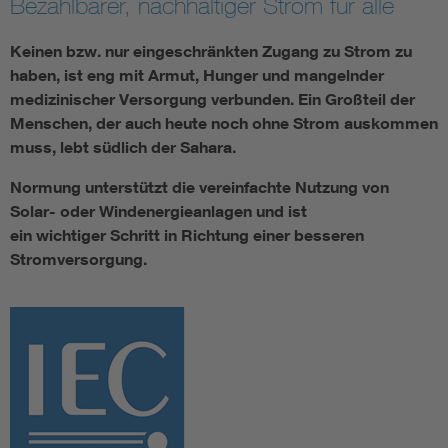
Bezahlbarer, nachhaltiger Strom für alle
Keinen bzw. nur eingeschränkten Zugang zu Strom zu
Smart Cities
haben, ist eng mit Armut, Hunger und mangelnder
DKE Fachinformationen im Kontext der Normung
medizinischer Versorgung verbunden. Ein Großteil der
Menschen, der auch heute noch ohne Strom auskommen
muss, lebt südlich der Sahara.
Blitzschutz: DIN EN 62305 in der Übersicht
Funk
Normung unterstützt die vereinfachte Nutzung von
Circular Economy für mehr Ressourceneffizienz
Gle
Solar- oder Windenergieanlagen und ist
ein wichtiger Schritt in Richtung einer besseren
Stromversorgung.
Cybersecurity in der Industrieautomatisierung
Inst
DIN VDE 0100 für sichere Elektroinstallationen
Nied
Elektrofachkraft (EFK)
Not-