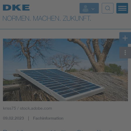
Top-Themen
VDE Fokusthemen
Digital Security
Energy
Health
Industry
kriss75 / stock.adobe.com
Living
09.02.2023
Fachinformation
Mobility