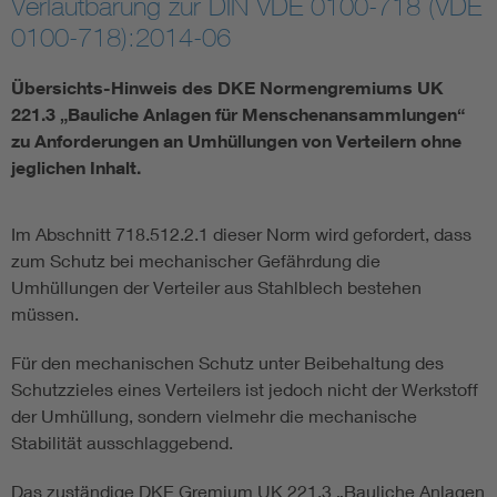
Verlautbarung zur DIN VDE 0100-718 (VDE
0100-718):2014-06
Smart Cities
Übersichts-Hinweis des DKE Normengremiums UK
DKE Fachinformationen im Kontext der Normung
221.3 „Bauliche Anlagen für Menschenansammlungen“
zu Anforderungen an Umhüllungen von Verteilern ohne
Blitzschutz: DIN EN 62305 in der Übersicht
Funk
jeglichen Inhalt.
Circular Economy für mehr Ressourceneffizienz
Gle
Im Abschnitt 718.512.2.1 dieser Norm wird gefordert, dass
zum Schutz bei mechanischer Gefährdung die
Umhüllungen der Verteiler aus Stahlblech bestehen
Cybersecurity in der Industrieautomatisierung
Inst
müssen.
DIN VDE 0100 für sichere Elektroinstallationen
Nied
Für den mechanischen Schutz unter Beibehaltung des
Schutzzieles eines Verteilers ist jedoch nicht der Werkstoff
der Umhüllung, sondern vielmehr die mechanische
Elektrofachkraft (EFK)
Not-
Stabilität ausschlaggebend.
Das zuständige DKE Gremium UK 221.3 „Bauliche Anlagen