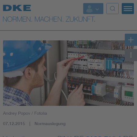
Top-Themen
VDE Fokusthemen
Digital Security
Energy
Health
Industry
Andrey Popov / Fotolia
Living
07.12.2015
Normauslegung
Mobility