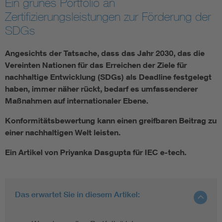
Ein grünes Portfolio an
Zertifizierungsleistungen zur Förderung der
Smart Cities
SDGs
DKE Fachinformationen im Kontext der Normung
Angesichts der Tatsache, dass das Jahr 2030, das die
Vereinten Nationen für das Erreichen der Ziele für
Blitzschutz: DIN EN 62305 in der Übersicht
Funk
nachhaltige Entwicklung (SDGs) als Deadline festgelegt
haben, immer näher rückt, bedarf es umfassenderer
Maßnahmen auf internationaler Ebene.
Circular Economy für mehr Ressourceneffizienz
Gle
Konformitätsbewertung kann einen greifbaren Beitrag zu
Cybersecurity in der Industrieautomatisierung
Inst
einer nachhaltigen Welt leisten.
Ein Artikel von Priyanka Dasgupta für IEC e-tech.
DIN VDE 0100 für sichere Elektroinstallationen
Nied
Elektrofachkraft (EFK)
Not-
Das erwartet Sie in diesem Artikel: