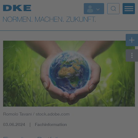
Top-Themen
VDE Fokusthemen
Digital Security
Energy
Health
Industry
Romolo Tavani / stock.adobe.com
Living
03.06.2024
Fachinformation
Mobility