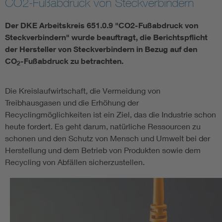
CO2-Fußabdruck von Steckverbindern
Der DKE Arbeitskreis 651.0.9 "CO2-Fußabdruck von
Smart Cities
Steckverbindern" wurde beauftragt, die Berichtspflicht
DKE Fachinformationen im Kontext der Normung
der Hersteller von Steckverbindern in Bezug auf den
CO
-Fußabdruck zu betrachten.
2
Blitzschutz: DIN EN 62305 in der Übersicht
Funk
Die Kreislaufwirtschaft, die Vermeidung von
Circular Economy für mehr Ressourceneffizienz
Gle
Treibhausgasen und die Erhöhung der
Recyclingmöglichkeiten ist ein Ziel, das die Industrie schon
heute fordert. Es geht darum, natürliche Ressourcen zu
Cybersecurity in der Industrieautomatisierung
Inst
schonen und den Schutz von Mensch und Umwelt bei der
Herstellung und dem Betrieb von Produkten sowie dem
DIN VDE 0100 für sichere Elektroinstallationen
Nied
Recycling von Abfällen sicherzustellen.
Elektrofachkraft (EFK)
Not-