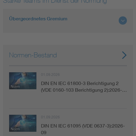
Starke Teams im Dienst der Normung
Smart Cities
Übergeordnetes Gremium
DKE Fachinformationen im Kontext der Normung
Blitzschutz: DIN EN 62305 in der Übersicht
Funk
Normen-Bestand
Circular Economy für mehr Ressourceneffizienz
Gle
01.09.2026
Cybersecurity in der Industrieautomatisierung
Inst
DIN EN IEC 61800-3 Berichtigung 2
Norm
(VDE 0160-103 Berichtigung 2):2026-…
DIN VDE 0100 für sichere Elektroinstallationen
Nied
Elektrofachkraft (EFK)
Not-
01.09.2026
DIN EN IEC 61095 (VDE 0637-3):2026-
Norm
09