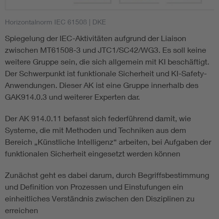
Horizontalnorm IEC 61508
| DKE
Smart Cities
Spiegelung der IEC-Aktivitäten aufgrund der Liaison
DKE Fachinformationen im Kontext der Normung
zwischen MT61508-3 und JTC1/SC42/WG3. Es soll keine
weitere Gruppe sein, die sich allgemein mit KI beschäftigt.
Blitzschutz: DIN EN 62305 in der Übersicht
Funk
Der Schwerpunkt ist funktionale Sicherheit und KI-Safety-
Anwendungen. Dieser AK ist eine Gruppe innerhalb des
GAK914.0.3 und weiterer Experten dar.
Circular Economy für mehr Ressourceneffizienz
Gle
Der AK 914.0.11 befasst sich federführend damit, wie
Cybersecurity in der Industrieautomatisierung
Inst
Systeme, die mit Methoden und Techniken aus dem
Bereich „Künstliche Intelligenz“ arbeiten, bei Aufgaben der
funktionalen Sicherheit eingesetzt werden können
DIN VDE 0100 für sichere Elektroinstallationen
Nied
Zunächst geht es dabei darum, durch Begriffsbestimmung
Elektrofachkraft (EFK)
Not-
und Definition von Prozessen und Einstufungen ein
einheitliches Verständnis zwischen den Disziplinen zu
erreichen