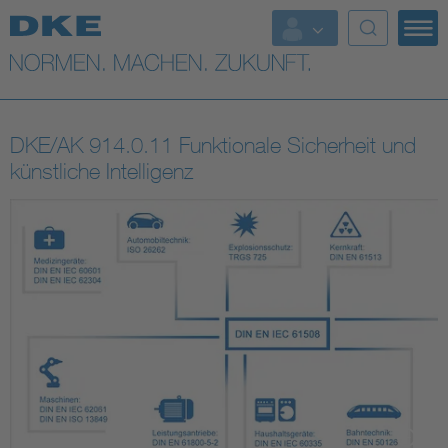
Top-Themen
VDE Fokusthemen
DKE/AK 914.0.11 Funktionale Sicherheit und
Digital Security
künstliche Intelligenz
Energy
Health
Industry
Living
Mobility