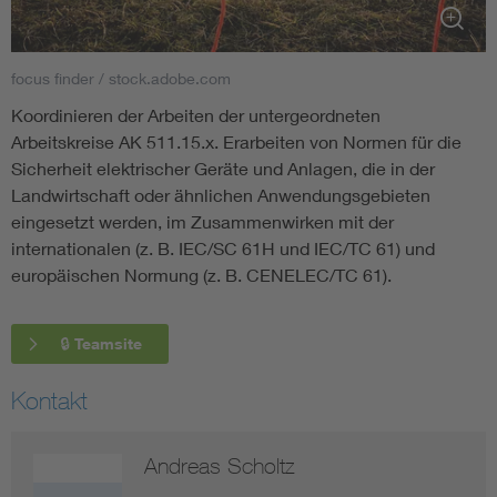
Smart Cities
focus finder / stock.adobe.com
DKE Fachinformationen im Kontext der Normung
Koordinieren der Arbeiten der untergeordneten
Arbeitskreise AK 511.15.x. Erarbeiten von Normen für die
Blitzschutz: DIN EN 62305 in der Übersicht
Funk
Sicherheit elektrischer Geräte und Anlagen, die in der
Landwirtschaft oder ähnlichen Anwendungsgebieten
eingesetzt werden, im Zusammenwirken mit der
Circular Economy für mehr Ressourceneffizienz
Gle
internationalen (z. B. IEC/SC 61H und IEC/TC 61) und
europäischen Normung (z. B. CENELEC/TC 61).
Cybersecurity in der Industrieautomatisierung
Inst
🔒 Teamsite
DIN VDE 0100 für sichere Elektroinstallationen
Nied
Kontakt
Elektrofachkraft (EFK)
Not-
Andreas Scholtz