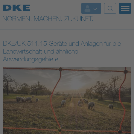
Top-Themen
VDE Fokusthemen
DKE/UK 511.15 Geräte und Anlagen für die
Digital Security
Landwirtschaft und ähnliche
Anwendungsgebiete
Energy
Health
Industry
Living
Mobility