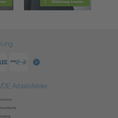
men
Mitteilung senden
rmung
VDE Arbeitsfelder
Science
Standards
Testing