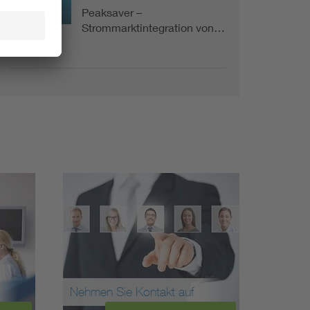
Peaksaver –
Projekt
Strommarktintegration von…
Nehmen Sie Kontakt auf