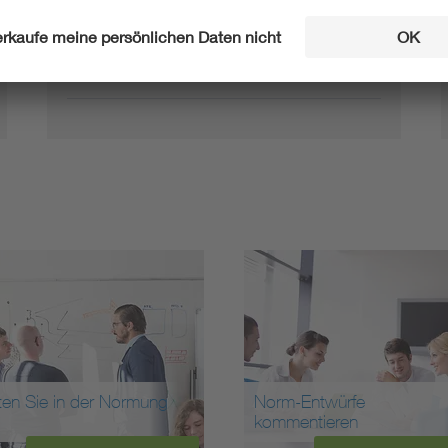
E DIN EN IEC 62541-
Entwurf
22:2026-06
ten Sie in der Normung
Norm-Entwürfe
kommentieren