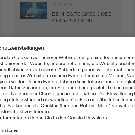
01.09.2026
E DIN IEC/TS 62586-3 (VDE
Entwurf
V 0415-3):2026-09
01.06.2026
E DIN EN IEC 80601-2-30
Entwurf
(VDE 0750-2-30):2026-06
01.06.2026
E DIN EN IEC 62541-
Entwurf
14:2026-06
01.06.2026