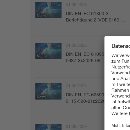
01.09.2026
DIN EN IEC 61800-3
Norm
Berichtigung 2 (VDE 0160-…
01.09.2026
DIN EN IEC 61095 (VDE
Norm
0637-3):2026-09
01.09.2026
DIN EN IEC 62590-2-1 (VDE
Norm
0115-590-21):2026-09
01.09.2026