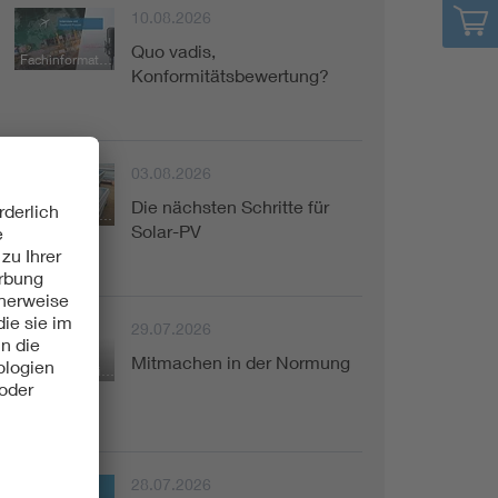
10.08.2026
Quo vadis,
Fachinformation
Konformitätsbewertung?
03.08.2026
Die nächsten Schritte für
Fachinformation
Solar-PV
29.07.2026
Mitmachen in der Normung
Kurzinformation
28.07.2026