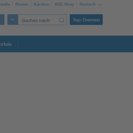
tseite
Presse
Karriere
VDE Shop
Deutsch
Top-Themen
rtale
rmung
Funktionale Sicherheit schützt den Menschen
Gleichstromanwendungen im Wachstum
Installation und Betrieb von Mini-PV-Anlagen