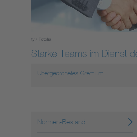
Industry
Living
ty / Fotolia
Mobility
Starke Teams im Dienst 
Smart Cities
Übergeordnetes Gremium
Normen-Bestand