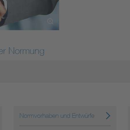
DIN VDE 0100 für sichere Elektroinstallationen
Elektrofachkraft (EFK)
der Normung
Normvorhaben und Entwürfe