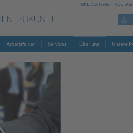
DKE Startseite
VDE Star
Arbeitsfelder
Services
Über uns
Unsere Po
DKE Fachinformationen im Kontext der No
Blitzschutz: DIN EN 62305 in der Übersicht
Circular Economy für mehr Ressourceneffizienz
Cybersecurity in der Industrieautomatisierung