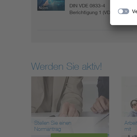
DIN VDE 0833-4
Norm
Berichtigung 1 (VDE 0833-…
Werden Sie aktiv!
Stellen Sie einen
Arbei
Normantrag
mit