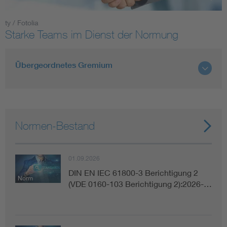
ty / Fotolia
Smart Cities
Starke Teams im Dienst der Normung
DKE Fachinformationen im Kontext der Normung
Übergeordnetes Gremium
Blitzschutz: DIN EN 62305 in der Übersicht
Funk
Circular Economy für mehr Ressourceneffizienz
Gle
Normen-Bestand
Cybersecurity in der Industrieautomatisierung
Inst
01.09.2026
DIN VDE 0100 für sichere Elektroinstallationen
Nied
DIN EN IEC 61800-3 Berichtigung 2
Norm
(VDE 0160-103 Berichtigung 2):2026-…
Elektrofachkraft (EFK)
Not-