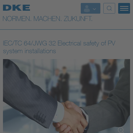
Top-Themen
VDE Fokusthemen
IEC/TC 64/JWG 32 Electrical safety of PV
Digital Security
system installations
Energy
Health
Industry
Living
Mobility