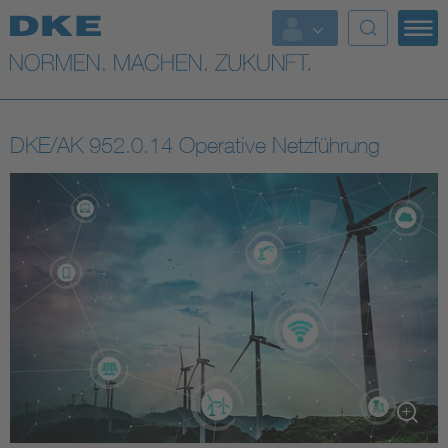
Top-Themen
VDE Fokusthemen
DKE/AK 952.0.14 Operative Netzführung
Digital Security
Energy
Health
Industry
Living
Mobility