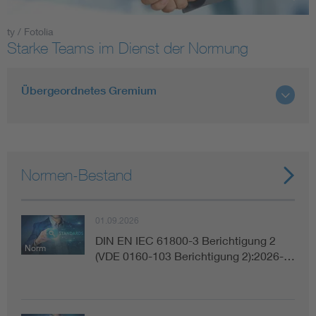
ty / Fotolia
Smart Cities
Starke Teams im Dienst der Normung
DKE Fachinformationen im Kontext der Normung
Übergeordnetes Gremium
Blitzschutz: DIN EN 62305 in der Übersicht
Funk
Circular Economy für mehr Ressourceneffizienz
Gle
Normen-Bestand
Cybersecurity in der Industrieautomatisierung
Inst
01.09.2026
DIN VDE 0100 für sichere Elektroinstallationen
Nied
DIN EN IEC 61800-3 Berichtigung 2
Norm
(VDE 0160-103 Berichtigung 2):2026-…
Elektrofachkraft (EFK)
Not-