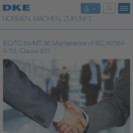
Top-Themen
VDE Fokusthemen
IEC/TC 64/MT 36 Maintenance of IEC 60364-
Digital Security
5-53, Clause 531
Energy
Health
Industry
Living
Mobility