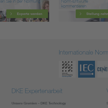
ten Sie in der Normung
Norm-Entwürfe
kommentieren
Experte werden
Stellung neh
Internationale No
DKE Expertenarbeit
Unsere Gremien – DKE Technology