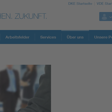
DKE Startseite
VDE Star
Arbeitsfelder
Services
Über uns
Unsere Po
DKE Fachinformationen im Kontext der No
Blitzschutz: DIN EN 62305 in der Übersicht
Circular Economy für mehr Ressourceneffizienz
Cybersecurity in der Industrieautomatisierung