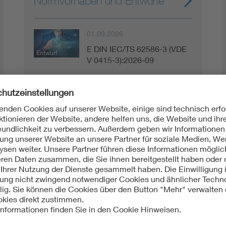
Normvorhaben und Entwürfe
01.09.2026
E DIN IEC/TS 62586-3 (VDE
Entwurf
V 0415-3):2026-09
01.06.2026
E DIN EN IEC 80601-2-30
Entwurf
(VDE 0750-2-30):2026-06
01.06.2026
E DIN EN IEC 62541-
Entwurf
14:2026-06