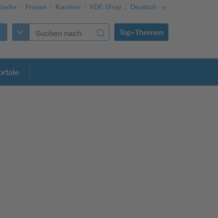
tseite
Presse
Karriere
VDE Shop
Deutsch
Top-Themen
rtale
rmung
Funktionale Sicherheit schützt den Menschen
Gleichstromanwendungen im Wachstum
Installation und Betrieb von Mini-PV-Anlagen