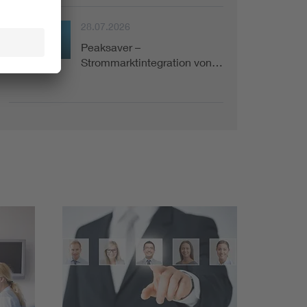
28.07.2026
Peaksaver –
Projekt
Strommarktintegration von…