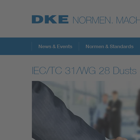
Top-Themen
News & Events
Normen & Standards
IEC/TC 31/WG 28 Dusts
VDE Fokusthemen
Digital Security
Energy
Health