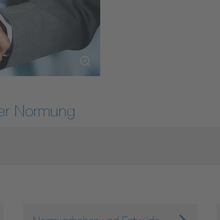
DIN VDE 0100 für sichere Elektroinstallationen
Elektrofachkraft (EFK)
der Normung