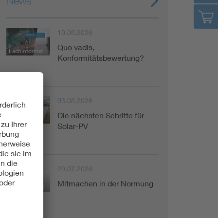
News
10.08.2026
Quo vadis,
Fachinformation
Konformitätsbewertung?
03.08.2026
Die nächsten Schritte für
Fachinformation
Solar-PV
29.07.2026
Mitmachen in der Normung
Kurzinformation