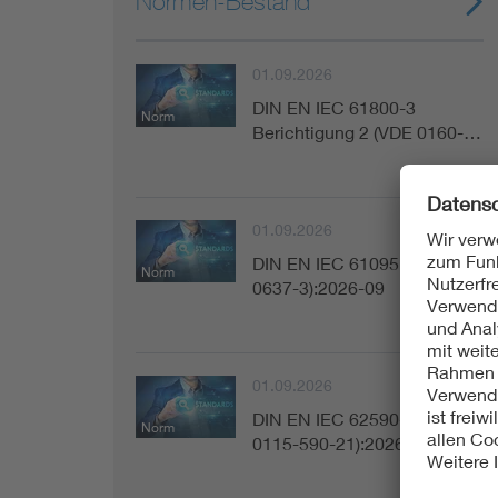
Normen-Bestand
01.09.2026
DIN EN IEC 61800-3
Norm
Berichtigung 2 (VDE 0160-…
01.09.2026
DIN EN IEC 61095 (VDE
Norm
0637-3):2026-09
01.09.2026
DIN EN IEC 62590-2-1 (VDE
Norm
0115-590-21):2026-09