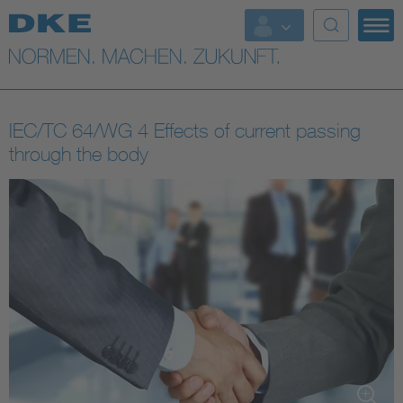
Top-Themen
VDE Fokusthemen
IEC/TC 64/WG 4 Effects of current passing
Digital Security
through the body
Energy
Health
Industry
Living
Mobility