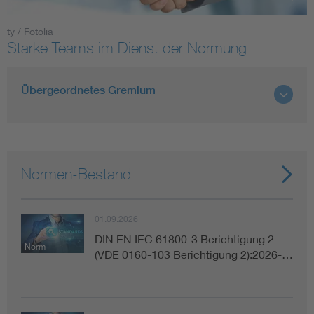
ty / Fotolia
Smart Cities
Starke Teams im Dienst der Normung
DKE Fachinformationen im Kontext der Normung
Übergeordnetes Gremium
Blitzschutz: DIN EN 62305 in der Übersicht
Funk
Circular Economy für mehr Ressourceneffizienz
Gle
Normen-Bestand
Cybersecurity in der Industrieautomatisierung
Inst
01.09.2026
DIN VDE 0100 für sichere Elektroinstallationen
Nied
DIN EN IEC 61800-3 Berichtigung 2
Norm
(VDE 0160-103 Berichtigung 2):2026-…
Elektrofachkraft (EFK)
Not-