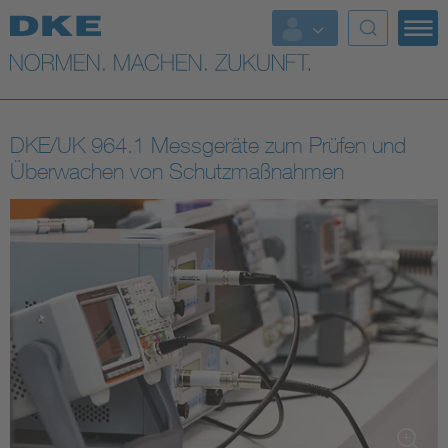
Top-Themen
VDE Fokusthemen
DKE/UK 964.1 Messgeräte zum Prüfen und
Digital Security
Überwachen von Schutzmaßnahmen
Energy
Health
Industry
Living
Mobility