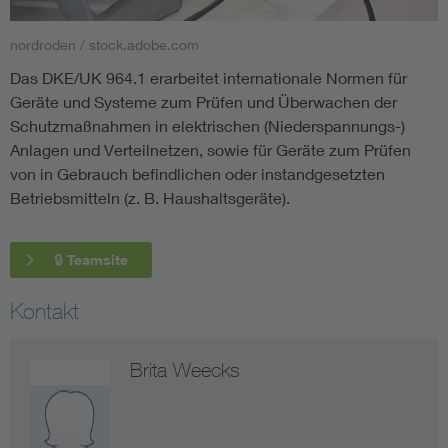
nordroden / stock.adobe.com
Smart Cities
Das DKE/UK 964.1 erarbeitet internationale Normen für
DKE Fachinformationen im Kontext der Normung
Geräte und Systeme zum Prüfen und Überwachen der
Schutzmaßnahmen in elektrischen (Niederspannungs-)
Blitzschutz: DIN EN 62305 in der Übersicht
Funk
Anlagen und Verteilnetzen, sowie für Geräte zum Prüfen
von in Gebrauch befindlichen oder instandgesetzten
Betriebsmitteln (z. B. Haushaltsgeräte).
Circular Economy für mehr Ressourceneffizienz
Gle
🔒 Teamsite
Cybersecurity in der Industrieautomatisierung
Inst
Kontakt
DIN VDE 0100 für sichere Elektroinstallationen
Nied
Brita Weecks
Elektrofachkraft (EFK)
Not-