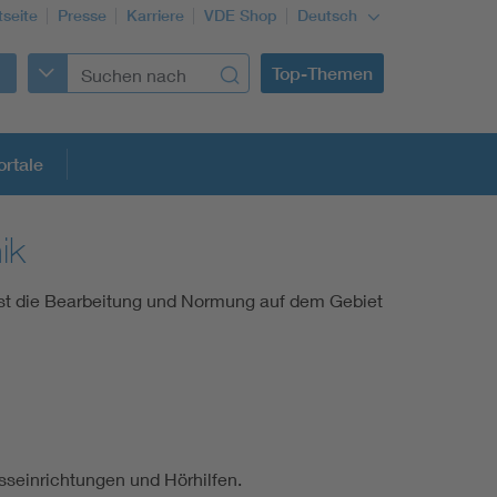
tseite
Presse
Karriere
VDE Shop
Deutsch
Top-Themen
rtale
ik
rmung
t die Bearbeitung und Normung auf dem Gebiet
Funktionale Sicherheit schützt den Menschen
Gleichstromanwendungen im Wachstum
Installation und Betrieb von Mini-PV-Anlagen
seinrichtungen und Hörhilfen.