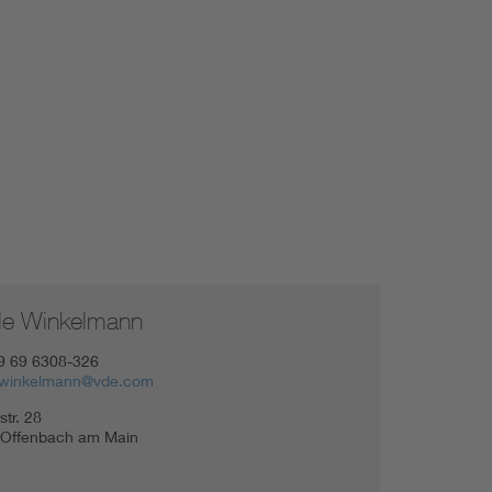
Niederspannungsrichtlinie
Not- und Sicherheitsbeleuchtung
le Winkelmann
9 69 6308-326
e.winkelmann@vde.com
tr.
28
Offenbach am Main