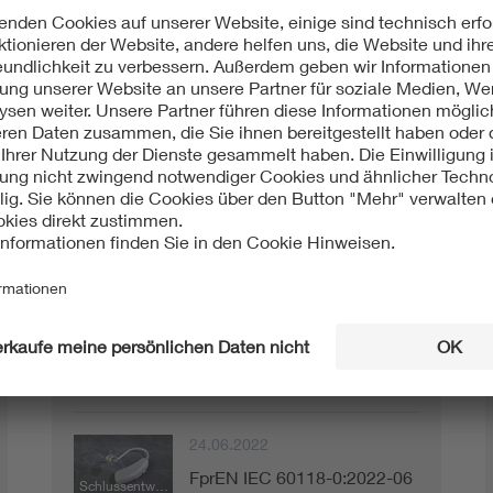
Normvorhaben und Entwürfe
02.08.2024
prEN IEC 61252:2024-08
Entwurf Europäische Norm
01.07.2022
E DIN EN IEC 60118-
Entwurf
16:2022-07
24.06.2022
FprEN IEC 60118-0:2022-06
Schlussentwurf Europäische Norm