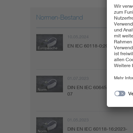
Normen-Bestand
10.05.2024
EN IEC 60118-0:2024-05
Europäische Norm
01.07.2023
DIN EN IEC 60645-6:2023-
Norm
07
01.05.2023
DIN EN IEC 60118-16:2023-
Norm