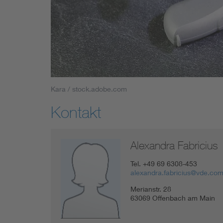
Industry
Living
Mobility
Kara / stock.adobe.com
Smart Cities
Kontakt
Alexandra Fabricius
Tel.
+49 69 6308-453
alexandra.fabricius@vde.co
Merianstr.
28
63069
Offenbach am Main