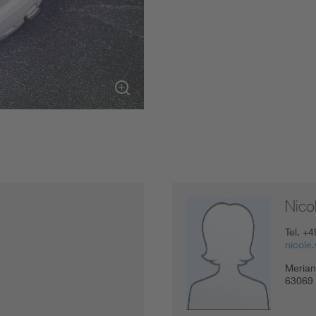
DIN VDE 0100 für sichere Elektroinstallationen
Elektrofachkraft (EFK)
Nico
Tel.
+4
m
nicol
Merians
63069