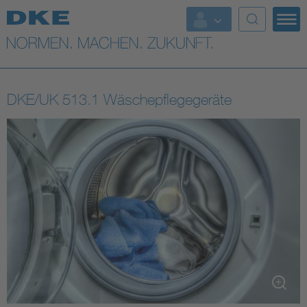
Top-Themen
VDE Fokusthemen
DKE/UK 513.1 Wäschepflegegeräte
Digital Security
Energy
Health
Industry
Living
Mobility