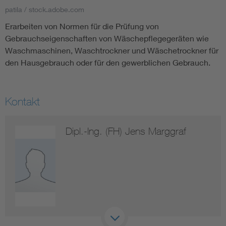
patila / stock.adobe.com
Erarbeiten von Normen für die Prüfung von
Smart Cities
Gebrauchseigenschaften von Wäschepflegegeräten wie
DKE Fachinformationen im Kontext der Normung
Waschmaschinen, Waschtrockner und Wäschetrockner für
den Hausgebrauch oder für den gewerblichen Gebrauch.
Blitzschutz: DIN EN 62305 in der Übersicht
Funk
Kontakt
Circular Economy für mehr Ressourceneffizienz
Gle
Dipl.-Ing. (FH) Jens Marggraf
Cybersecurity in der Industrieautomatisierung
Inst
DIN VDE 0100 für sichere Elektroinstallationen
Nied
Elektrofachkraft (EFK)
Not-