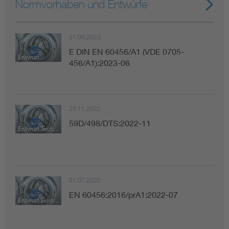
Normvorhaben und Entwürfe
01.06.2023
E DIN EN 60456/A1 (VDE 0705-
Entwurf
456/A1):2023-06
25.11.2022
59D/498/DTS:2022-11
Entwurf Technische Spezifikation
01.07.2022
EN 60456:2016/prA1:2022-07
Entwurf Europäische Norm