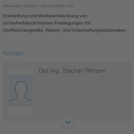
alexandre zveiger / stock.adobe.com
Erarbeitung und Weiterentwicklung von
Smart Cities
sicherheitstechnischen Festlegungen für
DKE Fachinformationen im Kontext der Normung
Großküchengeräte, Waren- und Unterhaltungsautomaten.
Blitzschutz: DIN EN 62305 in der Übersicht
Funk
Kontakt
Circular Economy für mehr Ressourceneffizienz
Gle
Dipl.-Ing. Stephan Pillmann
Cybersecurity in der Industrieautomatisierung
Inst
DIN VDE 0100 für sichere Elektroinstallationen
Nied
Elektrofachkraft (EFK)
Not-