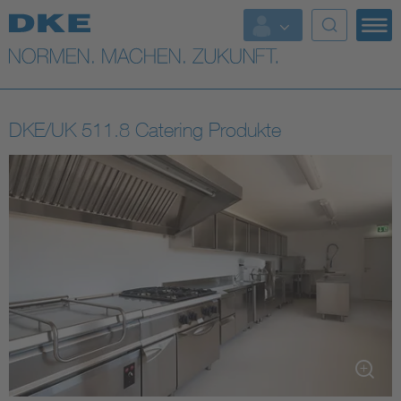
Top-Themen
VDE Fokusthemen
DKE/UK 511.8 Catering Produkte
Digital Security
Energy
Health
Industry
Living
Mobility