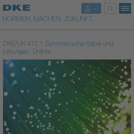
Top-Themen
VDE Fokusthemen
DKE/UK 412.1 Symmetrische Kabel und
Digital Security
Leitungen, Drähte
Energy
Health
Industry
Living
Mobility