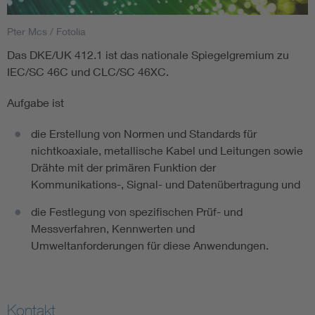
Pter Mcs / Fotolia
Smart Cities
Das DKE/UK 412.1 ist das nationale Spiegelgremium zu
DKE Fachinformationen im Kontext der Normung
IEC/SC 46C und CLC/SC 46XC.
Aufgabe ist
Blitzschutz: DIN EN 62305 in der Übersicht
Funk
die Erstellung von Normen und Standards für
Circular Economy für mehr Ressourceneffizienz
Gle
nichtkoaxiale, metallische Kabel und Leitungen sowie
Drähte mit der primären Funktion der
Kommunikations-, Signal- und Datenübertragung und
Cybersecurity in der Industrieautomatisierung
Inst
die Festlegung von spezifischen Prüf- und
DIN VDE 0100 für sichere Elektroinstallationen
Nied
Messverfahren, Kennwerten und
Umweltanforderungen für diese Anwendungen.
Elektrofachkraft (EFK)
Not-
Kontakt