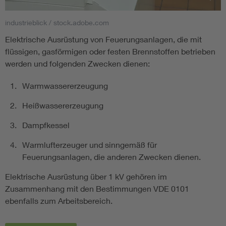
industrieblick / stock.adobe.com
Smart Cities
Elektrische Ausrüstung von Feuerungsanlagen, die mit
DKE Fachinformationen im Kontext der Normung
flüssigen, gasförmigen oder festen Brennstoffen betrieben
werden und folgenden Zwecken dienen:
Blitzschutz: DIN EN 62305 in der Übersicht
Funk
Warmwassererzeugung
Circular Economy für mehr Ressourceneffizienz
Gle
Heißwassererzeugung
Dampfkessel
Cybersecurity in der Industrieautomatisierung
Inst
Warmlufterzeuger und sinngemäß für
Feuerungsanlagen, die anderen Zwecken dienen.
DIN VDE 0100 für sichere Elektroinstallationen
Nied
Elektrische Ausrüstung über 1 kV gehören im
Zusammenhang mit den Bestimmungen VDE 0101
Elektrofachkraft (EFK)
Not-
ebenfalls zum Arbeitsbereich.