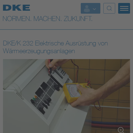
Top-Themen
VDE Fokusthemen
DKE/K 232 Elektrische Ausrüstung von
Digital Security
Wärmeerzeugungsanlagen
Energy
Health
Industry
Living
Mobility