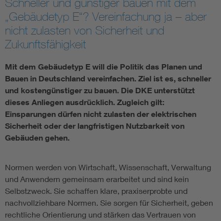
Schneller und günstiger bauen mit dem
„Gebäudetyp E“? Vereinfachung ja – aber
Smart Cities
nicht zulasten von Sicherheit und
Zukunftsfähigkeit
DKE Fachinformationen im Kontext der Normung
Mit dem Gebäudetyp E will die Politik das Planen und
Blitzschutz: DIN EN 62305 in der Übersicht
Funk
Bauen in Deutschland vereinfachen. Ziel ist es, schneller
und kostengünstiger zu bauen. Die DKE unterstützt
Circular Economy für mehr Ressourceneffizienz
Gle
dieses Anliegen ausdrücklich. Zugleich gilt:
Einsparungen dürfen nicht zulasten der elektrischen
Sicherheit oder der langfristigen Nutzbarkeit von
Cybersecurity in der Industrieautomatisierung
Inst
Gebäuden gehen.
DIN VDE 0100 für sichere Elektroinstallationen
Nied
Normen werden von Wirtschaft, Wissenschaft, Verwaltung
und Anwendern gemeinsam erarbeitet und sind kein
Elektrofachkraft (EFK)
Not-
Selbstzweck. Sie schaffen klare, praxiserprobte und
nachvollziehbare Normen. Sie sorgen für Sicherheit, geben
rechtliche Orientierung und stärken das Vertrauen von