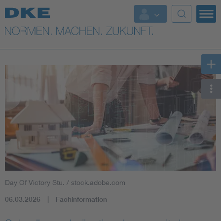
Top-Themen
VDE Fokusthemen
Digital Security
Energy
Health
Industry
Day Of Victory Stu. / stock.adobe.com
Living
06.03.2026
Fachinformation
Mobility