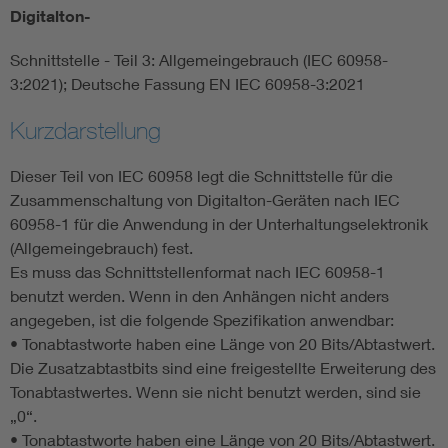
Digitalton-
Smart Cities
Schnittstelle - Teil 3: Allgemeingebrauch (IEC 60958-
3:2021); Deutsche Fassung EN IEC 60958-3:2021
DKE Fachinformationen im Kontext der Normung
Kurzdarstellung
Blitzschutz: DIN EN 62305 in der Übersicht
Funk
Dieser Teil von IEC 60958 legt die Schnittstelle für die
Zusammenschaltung von Digitalton-Geräten nach IEC
Circular Economy für mehr Ressourceneffizienz
Gle
60958-1 für die Anwendung in der Unterhaltungselektronik
(Allgemeingebrauch) fest.
Cybersecurity in der Industrieautomatisierung
Inst
Es muss das Schnittstellenformat nach IEC 60958-1
benutzt werden. Wenn in den Anhängen nicht anders
DIN VDE 0100 für sichere Elektroinstallationen
Nied
angegeben, ist die folgende Spezifikation anwendbar:
• Tonabtastworte haben eine Länge von 20 Bits/Abtastwert.
Die Zusatzabtastbits sind eine freigestellte Erweiterung des
Elektrofachkraft (EFK)
Not-
Tonabtastwertes. Wenn sie nicht benutzt werden, sind sie
„0“.
• Tonabtastworte haben eine Länge von 20 Bits/Abtastwert.